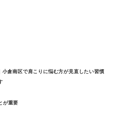
版｜小倉南区で肩こりに悩む方が見直したい習慣
す
とが重要