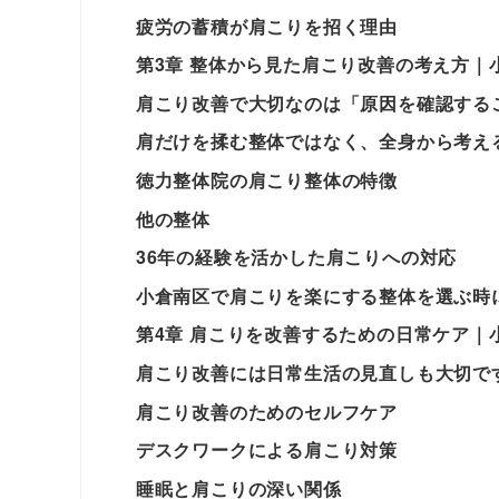
疲労の蓄積が肩こりを招く理由
第3章 整体から見た肩こり改善の考え方
肩こり改善で大切なのは「原因を確認する
肩だけを揉む整体ではなく、全身から考え
徳力整体院の肩こり整体の特徴
他の整体
36年の経験を活かした肩こりへの対応
小倉南区で肩こりを楽にする整体を選ぶ時
第4章 肩こりを改善するための日常ケア
肩こり改善には日常生活の見直しも大切で
肩こり改善のためのセルフケア
デスクワークによる肩こり対策
睡眠と肩こりの深い関係