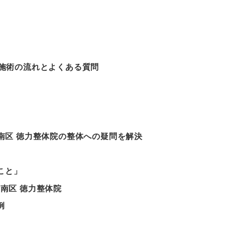
｜施術の流れとよくある質問
倉南区 徳力整体院の整体への疑問を解決
こと」
南区 徳力整体院
例