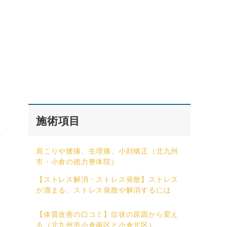
施術項目
肩こりや腰痛、生理痛、小顔矯正（北九州
市・小倉の徳力整体院）
【ストレス解消・ストレス発散】ストレス
が溜まる、ストレス発散や解消するには
【体質改善の口コミ】症状の原因から変え
る（北九州市小倉南区と小倉北区）