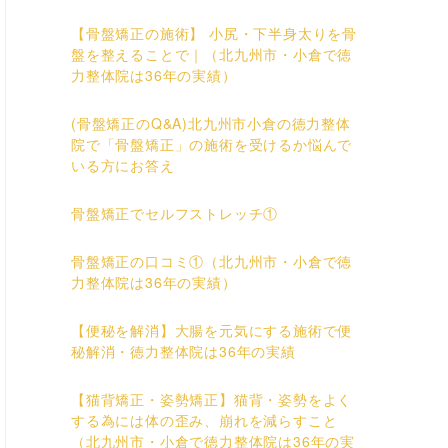
【骨盤矯正の施術】 小尻・下半身太りを骨
盤を整えることで｜（北九州市・小倉で徳
力整体院は36年の実績）
(骨盤矯正のQ&A)北九州市小倉の徳力整体
院で「骨盤矯正」の施術を受けるか悩んで
いる方にお答え
骨盤矯正でセルフストレッチ①
骨盤矯正の口コミ①（北九州市・小倉で徳
力整体院は36年の実績）
【便秘を解消】大腸を元気にする施術で便
秘解消・徳力整体院は36年の実績
【猫背矯正・姿勢矯正】猫背・姿勢をよく
する為には体の歪み、崩れを減らすこと
（北九州市・小倉で徳力整体院は36年の実