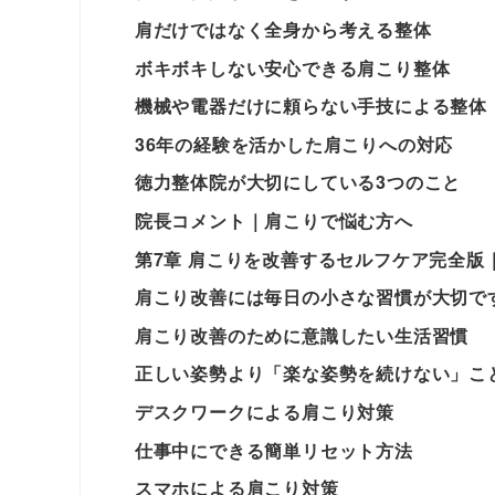
肩だけではなく全身から考える整体
ボキボキしない安心できる肩こり整体
機械や電器だけに頼らない手技による整体
36年の経験を活かした肩こりへの対応
徳力整体院が大切にしている3つのこと
院長コメント｜肩こりで悩む方へ
第7章 肩こりを改善するセルフケア完全
肩こり改善には毎日の小さな習慣が大切で
肩こり改善のために意識したい生活習慣
正しい姿勢より「楽な姿勢を続けない」こ
デスクワークによる肩こり対策
仕事中にできる簡単リセット方法
スマホによる肩こり対策