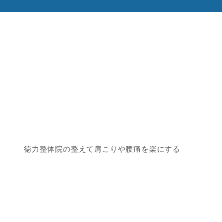
徳力整体院の整えて肩こりや腰痛を楽にする