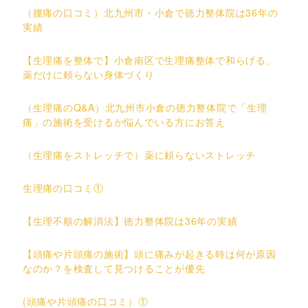
（腰痛の口コミ）北九州市・小倉で徳力整体院は36年の
実績
【生理痛を整体で】小倉南区で生理痛整体で和らげる、
薬だけに頼らない身体づくり
（生理痛のQ&A）北九州市小倉の徳力整体院で「生理
痛」の施術を受けるか悩んでいる方にお答え
（生理痛をストレッチで）薬に頼らないストレッチ
生理痛の口コミ①
【生理不順の解消法】徳力整体院は36年の実績
【頭痛や片頭痛の施術】頭に痛みが起きる時は何が原因
なのか？を検査して見つけることが優先
(頭痛や片頭痛の口コミ）①