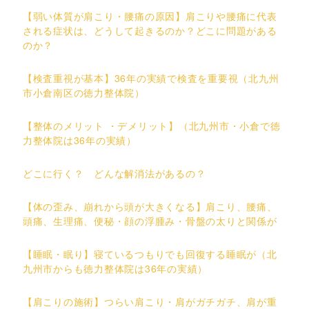
【弱い体質が肩こり・腰痛の原因】肩こりや腰痛に代表
される症状は、どうして起きるのか？どこに問題がある
のか？
【検査重視が基本】36年の実績で検査を重要視（北九州
市小倉南区の徳力整体院）
【整体のメリット ・デメリット】（北九州市・小倉で徳
力整体院は36年の実績）
どこに行く？ どんな解消法があるの？
【体の歪み、崩れから頭が大きくなる】肩こり、腰痛、
頭痛、生理痛、便秘・顔の浮腫み・骨盤の太りと関係が
【睡眠・眠り】寝ているつもりでも回復する睡眠が（北
九州市からも徳力整体院は36年の実績）
【肩こりの施術】つらい肩こり・肩がガチガチ、肩が重