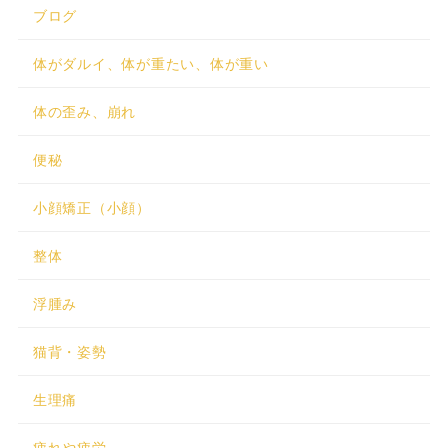
ブログ
体がダルイ、体が重たい、体が重い
体の歪み、崩れ
便秘
小顔矯正（小顔）
整体
浮腫み
猫背・姿勢
生理痛
疲れや疲労