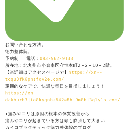
お問い合わせ方法。
徳力整体院。
予約制 　電話：
093-962-9133
所在地：北九州市小倉南区守恒本町2－2－10－2階。
【※詳細はアクセスページで】
https://xn--
tqqu3fk6pnsfqv2e.com/
定期的なケアで、快適な毎日を目指しましょう！
https://xn--
dckburb3jta8kygnbz642e8hi9m8bi3qly1o.com/
★痛みやコリは原因の根本の体質改善から
痛みやコリが起きている方は頭も膨張して大きい
カイロプラクティック徳力整体院のブログ