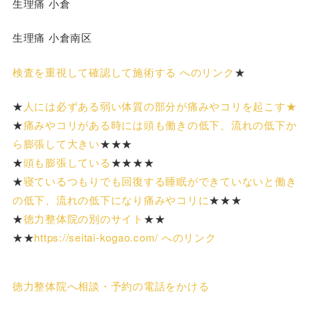
生理痛 小倉
生理痛 小倉南区
検査を重視して確認して施術する へのリンク
★
★
人には必ずある弱い体質の部分が痛みやコリを起こす★
★
痛みやコリがある時には頭も働きの低下、流れの低下か
ら膨張して大きい
★★★
★
頭も膨張している
★★★★
★
寝ているつもりでも回復する睡眠ができていないと働き
の低下、流れの低下になり痛みやコリに
★★★
★
徳力整体院の別のサイト
★★
★★
https://seitai-kogao.com/ へのリンク
徳力整体院へ相談・予約の電話をかける