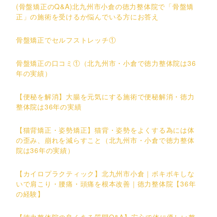
(骨盤矯正のQ&A)北九州市小倉の徳力整体院で「骨盤矯
正」の施術を受けるか悩んでいる方にお答え
骨盤矯正でセルフストレッチ①
骨盤矯正の口コミ①（北九州市・小倉で徳力整体院は36
年の実績）
【便秘を解消】大腸を元気にする施術で便秘解消・徳力
整体院は36年の実績
【猫背矯正・姿勢矯正】猫背・姿勢をよくする為には体
の歪み、崩れを減らすこと（北九州市・小倉で徳力整体
院は36年の実績）
【カイロプラクティック】北九州市小倉｜ボキボキしな
いで肩こり・腰痛・頭痛を根本改善｜徳力整体院【36年
の経験】
【徳力整体院の良くある質問Q&A】安心で体に優しい整