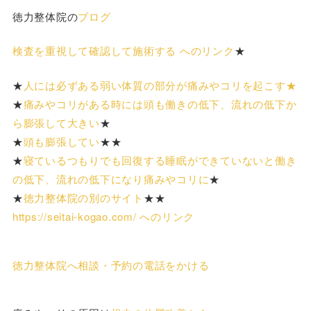
徳力整体院の
ブログ
検査を重視して確認して施術する へのリンク
★
★
人には必ずある弱い体質の部分が痛みやコリを起こす★
★
痛みやコリがある時には頭も働きの低下、流れの低下か
ら膨張して大きい
★
★
頭も膨張してい
★★
★
寝ているつもりでも回復する睡眠ができていないと働き
の低下、流れの低下になり痛みやコリに
★
★
徳力整体院の別のサイト
★★
https://seitai-kogao.com/ へのリンク
徳力整体院へ相談・予約の電話をかける