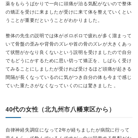
薬をもらうばかりで一向に頭痛が治る気配がないので整体
の矯正を受けに来ましたが受けに来て体を整えていくとい
うことが重要だということがわかりました。
整体の先生の説明では体がボロボロで疲れが多く溜まって
いて骨盤の歪みや背骨のズレや首の骨のズレが大きくあっ
て状態がかなり良くないという説明を受けましたので自分
でもどうにかするために思い切って矯正を、しばらく受け
てみることにしましたが受ければ受けるほど頭痛が起きる
間隔が長くなっているのに気がつき自分の体も今まで感じ
ていた重たさがなくなっていくのには驚きました 。
40代の女性（北九州市八幡東区から）
自律神経失調症になって2年が経ちましたが病院に行って
薬をもらって飲んでいるんですが一向に回復する気配がな