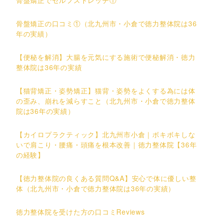
骨盤矯正でセルフストレッチ①
骨盤矯正の口コミ①（北九州市・小倉で徳力整体院は36
年の実績）
【便秘を解消】大腸を元気にする施術で便秘解消・徳力
整体院は36年の実績
【猫背矯正・姿勢矯正】猫背・姿勢をよくする為には体
の歪み、崩れを減らすこと（北九州市・小倉で徳力整体
院は36年の実績）
【カイロプラクティック】北九州市小倉｜ボキボキしな
いで肩こり・腰痛・頭痛を根本改善｜徳力整体院【36年
の経験】
【徳力整体院の良くある質問Q&A】安心で体に優しい整
体（北九州市・小倉で徳力整体院は36年の実績）
徳力整体院を受けた方の口コミReviews