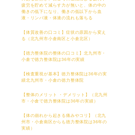
疲労を貯めて減らす力が無いと、体の中の
働きの低下になり、働きの低以下から血
液・リンパ液・体液の流れも落ちる
【体質改善の口コミ】症状の原因から変え
る（北九州市小倉南区と小倉北区）
【徳力整体院の整体の口コミ】北九州市・
小倉で徳力整体院は36年の実績
【検査重視が基本】徳力整体院は36年の実
績北九州市・小倉の徳力整体院
【整体のメリット ・デメリット】（北九州
市・小倉で徳力整体院は36年の実績）
【体の崩れから起きる痛みやコリ】（北九
州市・小倉南区からも徳力整体院は36年の
実績）