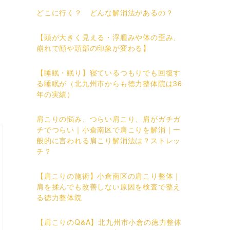
どこに行く？ どんな解消法があるの？
【頭が大きく見える・浮腫みや体の歪み、
崩れで顔や頭部の印象が変わる】
【睡眠・眠り】寝ているつもりでも回復す
る睡眠が（北九州市からも徳力整体院は36
年の実績）
肩こりの悩み、つらい肩こり、肩がガチガ
チでつらい｜小倉南区で肩こりを解消｜一
般的に言われる肩こり解消法は？ストレッ
チ？
【肩こりの施術】小倉南区の肩こり整体｜
肩を揉んでも改善しない原因を検査で整え
る徳力整体院
【肩こりのQ&A】北九州市小倉の徳力整体