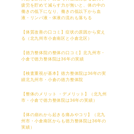
疲労を貯めて減らす力が無いと、体の中の
働きの低下になり、働きの低以下から血
液・リンパ液・体液の流れも落ちる
【体質改善の口コミ】症状の原因から変え
る（北九州市小倉南区と小倉北区）
【徳力整体院の整体の口コミ】北九州市・
小倉で徳力整体院は36年の実績
【検査重視が基本】徳力整体院は36年の実
績北九州市・小倉の徳力整体院
【整体のメリット ・デメリット】（北九州
市・小倉で徳力整体院は36年の実績）
【体の崩れから起きる痛みやコリ】（北九
州市・小倉南区からも徳力整体院は36年の
実績）