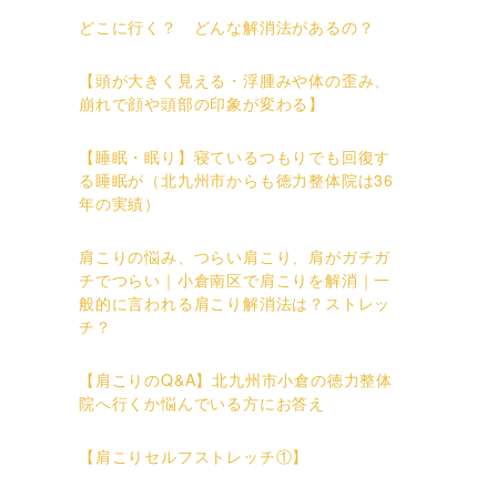
どこに行く？ どんな解消法があるの？
【頭が大きく見える・浮腫みや体の歪み、
崩れで顔や頭部の印象が変わる】
【睡眠・眠り】寝ているつもりでも回復す
る睡眠が（北九州市からも徳力整体院は36
年の実績）
肩こりの悩み、つらい肩こり、肩がガチガ
チでつらい｜小倉南区で肩こりを解消｜一
般的に言われる肩こり解消法は？ストレッ
チ？
【肩こりのQ&A】北九州市小倉の徳力整体
院へ行くか悩んでいる方にお答え
【肩こりセルフストレッチ①】