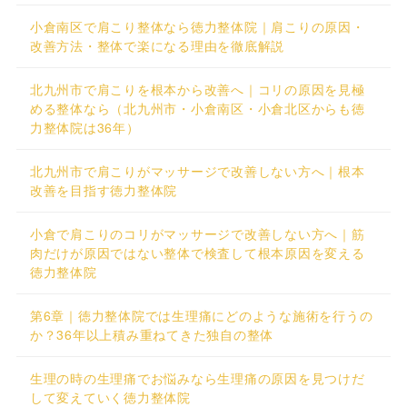
小倉南区で肩こり整体なら徳力整体院｜肩こりの原因・
改善方法・整体で楽になる理由を徹底解説
北九州市で肩こりを根本から改善へ｜コリの原因を見極
める整体なら（北九州市・小倉南区・小倉北区からも徳
力整体院は36年）
北九州市で肩こりがマッサージで改善しない方へ｜根本
改善を目指す徳力整体院
小倉で肩こりのコリがマッサージで改善しない方へ｜筋
肉だけが原因ではない整体で検査して根本原因を変える
徳力整体院
第6章｜徳力整体院では生理痛にどのような施術を行うの
か？36年以上積み重ねてきた独自の整体
生理の時の生理痛でお悩みなら生理痛の原因を見つけだ
して変えていく徳力整体院