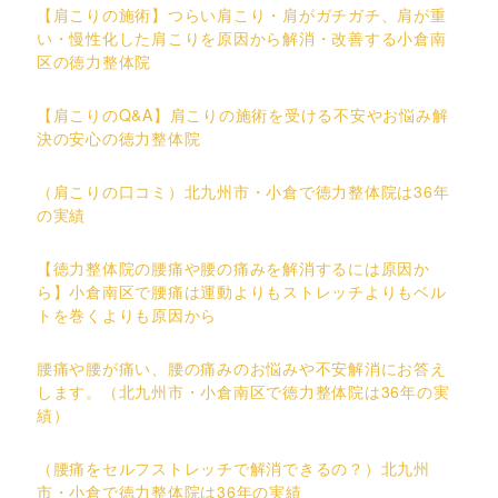
【肩こりの施術】つらい肩こり・肩がガチガチ、肩が重
い・慢性化した肩こりを原因から解消・改善する小倉南
区の徳力整体院
【肩こりのQ&A】肩こりの施術を受ける不安やお悩み解
決の安心の徳力整体院
（肩こりの口コミ）北九州市・小倉で徳力整体院は36年
の実績
【徳力整体院の腰痛や腰の痛みを解消するには原因か
ら】小倉南区で腰痛は運動よりもストレッチよりもベル
トを巻くよりも原因から
腰痛や腰が痛い、腰の痛みのお悩みや不安解消にお答え
します。（北九州市・小倉南区で徳力整体院は36年の実
績）
（腰痛をセルフストレッチで解消できるの？）北九州
市・小倉で徳力整体院は36年の実績