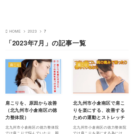
HOME
2023
7
「2023年7月」の記事一覧
肩こり
肩こり
肩こりを、原因から改善
北九州市小倉南区で肩こ
（北九州市小倉南区の徳
りを楽にする、改善する
力整体院）
ための運動とストレッチ
北九州市小倉南区の徳力整体院
北九州市小倉南区の徳力整体院
では肩こりで悩んでいたり、困
では肩こりを楽にする為には、