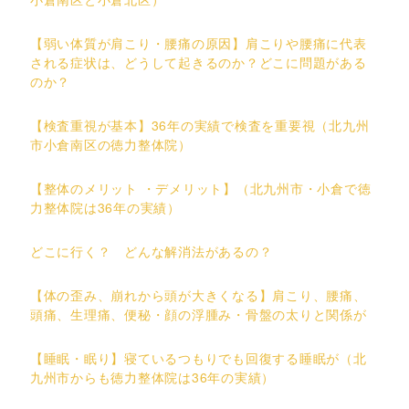
【弱い体質が肩こり・腰痛の原因】肩こりや腰痛に代表
される症状は、どうして起きるのか？どこに問題がある
のか？
【検査重視が基本】36年の実績で検査を重要視（北九州
市小倉南区の徳力整体院）
【整体のメリット ・デメリット】（北九州市・小倉で徳
力整体院は36年の実績）
どこに行く？ どんな解消法があるの？
【体の歪み、崩れから頭が大きくなる】肩こり、腰痛、
頭痛、生理痛、便秘・顔の浮腫み・骨盤の太りと関係が
【睡眠・眠り】寝ているつもりでも回復する睡眠が（北
九州市からも徳力整体院は36年の実績）