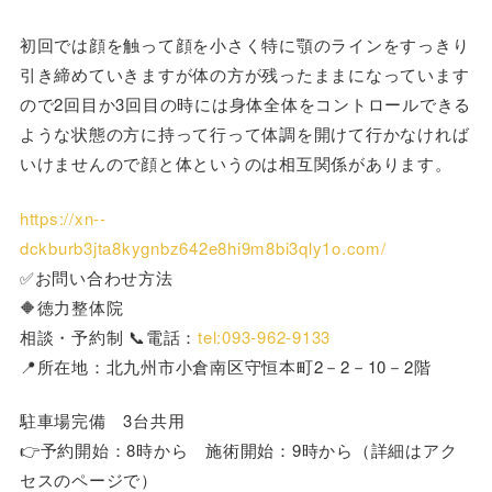
初回では顔を触って顔を小さく特に顎のラインをすっきり
引き締めていきますが体の方が残ったままになっています
ので2回目か3回目の時には身体全体をコントロールできる
ような状態の方に持って行って体調を開けて行かなければ
いけませんので顔と体というのは相互関係があります。
https://xn--
dckburb3jta8kygnbz642e8hi9m8bi3qly1o.com/
✅お問い合わせ方法
🔶徳力整体院
相談・予約制 📞電話：
tel:093-962-9133
📍所在地：北九州市小倉南区守恒本町2－2－10－2階
駐車場完備 3台共用
👉予約開始：8時から 施術開始：9時から（詳細はアク
セスのページで）