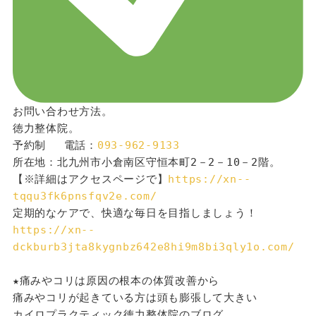
お問い合わせ方法。
徳力整体院。
予約制 　電話：
093-962-9133
所在地：北九州市小倉南区守恒本町2－2－10－2階。
【※詳細はアクセスページで】
https://xn--
tqqu3fk6pnsfqv2e.com/
定期的なケアで、快適な毎日を目指しましょう！
https://xn--
dckburb3jta8kygnbz642e8hi9m8bi3qly1o.com/
★痛みやコリは原因の根本の体質改善から
痛みやコリが起きている方は頭も膨張して大きい
カイロプラクティック徳力整体院のブログ