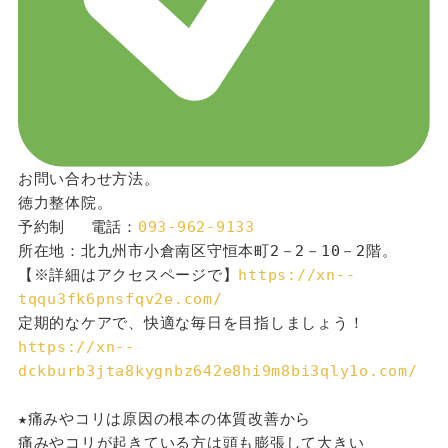
お問い合わせ方法。
徳力整体院。
予約制 　電話：
093-962-9133
所在地：北九州市小倉南区守恒本町2－2－10－2階。
【※詳細はアクセスページで】
https://xn--
tqqu3fk6pnsfqv2e.com/
定期的なケアで、快適な毎日を目指しましょう！
https://xn--
dckburb3jta8kygnbz642e8hi9m8bi3qly1o.com/
★痛みやコリは原因の根本の体質改善から
痛みやコリが起きている方は頭も膨張して大きい