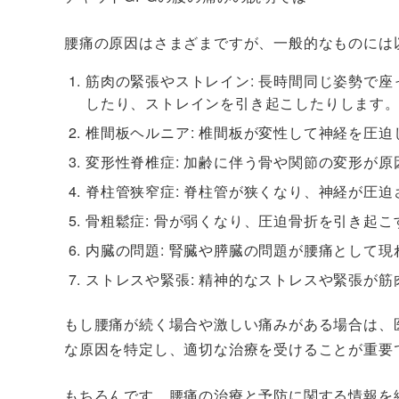
腰痛の原因はさまざまですが、一般的なものには
筋
肉の緊張やストレイン
: 長時間同じ姿勢で
したり、ストレインを引き起こしたりします
椎
間板ヘルニア
: 椎間板が変性して神経を圧
変
形性脊椎症
: 加齢に伴う骨や関節の変形が
脊柱管狭窄症
: 脊柱管が狭くなり、神経が圧
骨粗鬆症
: 骨が弱くなり、圧迫骨折を引き起
内
臓の問題
: 腎臓や膵臓の問題が腰痛として
ストレスや緊張: 精神的なストレスや緊張が
もし腰痛が続く場合や激しい痛みがある場合は、
な原因を特定し、適切な治療を受けることが重要
もちろんです。腰痛の治療と予防に関する情報を