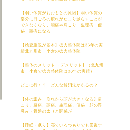
【弱い体質がおおもとの原因】弱い体質の
部分に日ごろの疲れがたまり減らすことが
できなくなり、腰痛や肩こり・生理痛・便
秘・頭痛になる
【検査重視が基本】徳力整体院は36年の実
績北九州市・小倉の徳力整体院
【整体のメリット ・デメリット】（北九州
市・小倉で徳力整体院は36年の実績）
どこに行く？ どんな解消法があるの？
【体の歪み、崩れから頭が大きくなる】肩
こり、腰痛、頭痛、生理痛、便秘・顔の浮
腫み・骨盤の太りと関係が
【睡眠・眠り】寝ているつもりでも回復す