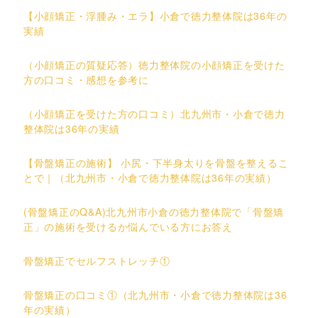
【小顔矯正・浮腫み・エラ】小倉で徳力整体院は36年の
実績
（小顔矯正の質疑応答）徳力整体院の小顔矯正を受けた
方の口コミ・感想を参考に
（小顔矯正を受けた方の口コミ）北九州市・小倉で徳力
整体院は36年の実績
【骨盤矯正の施術】 小尻・下半身太りを骨盤を整えるこ
とで｜（北九州市・小倉で徳力整体院は36年の実績）
(骨盤矯正のQ&A)北九州市小倉の徳力整体院で「骨盤矯
正」の施術を受けるか悩んでいる方にお答え
骨盤矯正でセルフストレッチ①
骨盤矯正の口コミ①（北九州市・小倉で徳力整体院は36
年の実績）