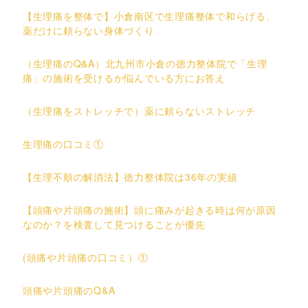
【生理痛を整体で】小倉南区で生理痛整体で和らげる、
薬だけに頼らない身体づくり
（生理痛のQ&A）北九州市小倉の徳力整体院で「生理
痛」の施術を受けるか悩んでいる方にお答え
（生理痛をストレッチで）薬に頼らないストレッチ
生理痛の口コミ①
【生理不順の解消法】徳力整体院は36年の実績
【頭痛や片頭痛の施術】頭に痛みが起きる時は何が原因
なのか？を検査して見つけることが優先
(頭痛や片頭痛の口コミ）①
頭痛や片頭痛のQ&A