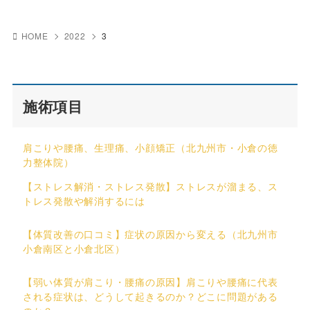
HOME
2022
3
施術項目
肩こりや腰痛、生理痛、小顔矯正（北九州市・小倉の徳
力整体院）
【ストレス解消・ストレス発散】ストレスが溜まる、ス
トレス発散や解消するには
【体質改善の口コミ】症状の原因から変える（北九州市
小倉南区と小倉北区）
【弱い体質が肩こり・腰痛の原因】肩こりや腰痛に代表
される症状は、どうして起きるのか？どこに問題がある