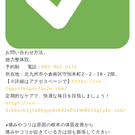
お問い合わせ方法。
徳力整体院。
予約制 　電話：
093-962-9133
所在地：北九州市小倉南区守恒本町2－2－10－2階。
【※詳細はアクセスページで】
https://xn--
tqqu3fk6pnsfqv2e.com/
定期的なケアで、快適な毎日を目指しましょう！
https://xn--
dckburb3jta8kygnbz642e8hi9m8bi3qly1o.com/
★痛みやコリは原因の根本の体質改善から
痛みやコリが起きている方は頭も膨張して大きい