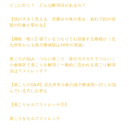
どこに行く？ どんな解消法があるの？
【頭が大きく見える・浮腫みや体の歪み、崩れで顔や頭
部の印象が変わる】
【睡眠・眠り】寝ているつもりでも回復する睡眠が（北
九州市からも徳力整体院は36年の実績）
肩こりの悩み、つらい肩こり、肩がガチガチでつらい｜
小倉南区で肩こりを解消｜一般的に言われる肩こり解消
法は？ストレッチ？
【肩こりのQ&A】北九州市小倉の徳力整体院へ行くか悩
んでいる方にお答え
【肩こりセルフストレッチ①】
肩こりをセルフストレッチ