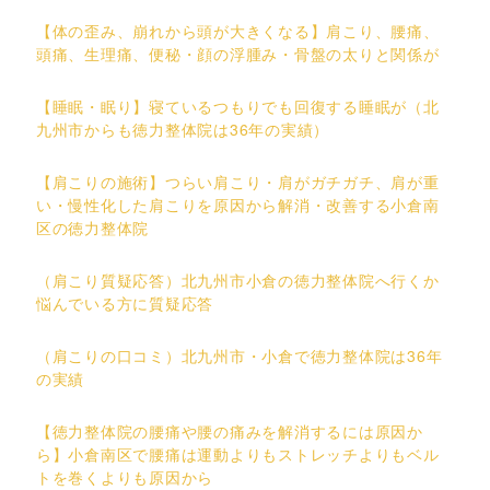
【体の歪み、崩れから頭が大きくなる】肩こり、腰痛、
頭痛、生理痛、便秘・顔の浮腫み・骨盤の太りと関係が
【睡眠・眠り】寝ているつもりでも回復する睡眠が（北
九州市からも徳力整体院は36年の実績）
【肩こりの施術】つらい肩こり・肩がガチガチ、肩が重
い・慢性化した肩こりを原因から解消・改善する小倉南
区の徳力整体院
（肩こり質疑応答）北九州市小倉の徳力整体院へ行くか
悩んでいる方に質疑応答
（肩こりの口コミ）北九州市・小倉で徳力整体院は36年
の実績
【徳力整体院の腰痛や腰の痛みを解消するには原因か
ら】小倉南区で腰痛は運動よりもストレッチよりもベル
トを巻くよりも原因から