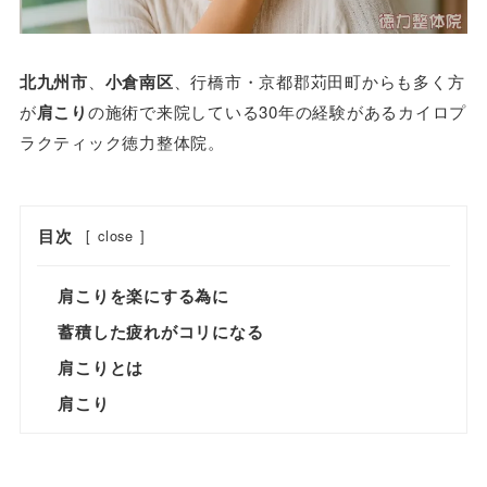
北九州市
、
小倉南区
、行橋市・京都郡苅田町からも多く方
が
肩こり
の施術で来院している30年の経験があるカイロプ
ラクティック徳力整体院。
目次
[
close
]
肩こりを楽にする為に
蓄積した疲れがコリになる
肩こりとは
肩こり