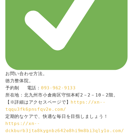
お問い合わせ方法。
徳力整体院。
予約制 　電話：
093-962-9133
所在地：北九州市小倉南区守恒本町2－2－10－2階。
【※詳細はアクセスページで】
https://xn--
tqqu3fk6pnsfqv2e.com/
定期的なケアで、快適な毎日を目指しましょう！
https://xn--
dckburb3jta8kygnbz642e8hi9m8bi3qly1o.com/