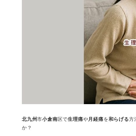
北九州
市
小倉南
区で
生理痛
や
月経痛
を
和らげる
方
か？