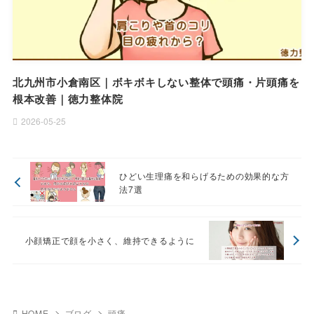
北九州市小倉南区｜ボキボキしない整体で頭痛・片頭痛を
根本改善｜徳力整体院
2026-05-25
ひどい生理痛を和らげるための効果的な方
法7選
小顔矯正で顔を小さく、維持できるように
HOME
ブログ
頭痛