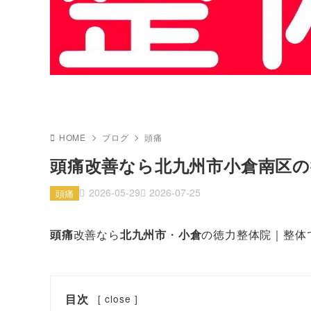
HOME
ブログ
頭痛
頭痛改善なら北九州市小倉南区の
2026-05-29
2026-07-25
頭痛
頭痛
改善なら
北九州市
・
小倉
の徳力整体院｜整体
目次
[
close
]