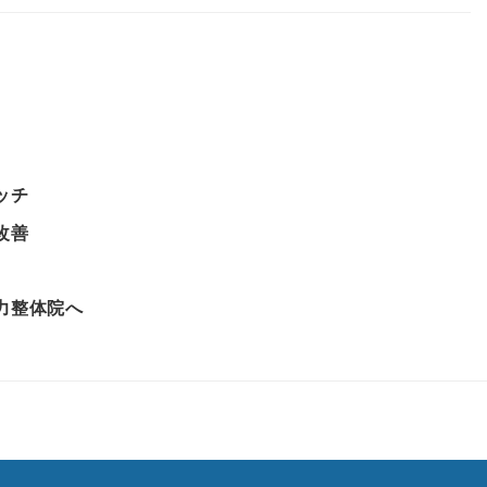
ッチ
改善
力整体院へ