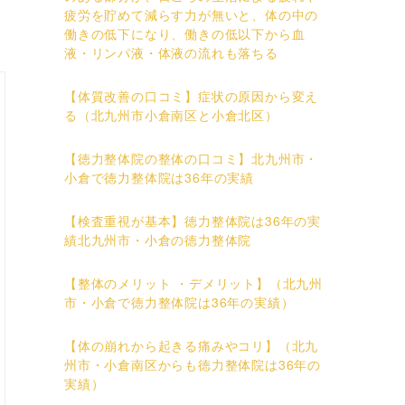
疲労を貯めて減らす力が無いと、体の中の
働きの低下になり、働きの低以下から血
液・リンパ液・体液の流れも落ちる
【体質改善の口コミ】症状の原因から変え
る（北九州市小倉南区と小倉北区）
【徳力整体院の整体の口コミ】北九州市・
小倉で徳力整体院は36年の実績
【検査重視が基本】徳力整体院は36年の実
績北九州市・小倉の徳力整体院
【整体のメリット ・デメリット】（北九州
市・小倉で徳力整体院は36年の実績）
【体の崩れから起きる痛みやコリ】（北九
州市・小倉南区からも徳力整体院は36年の
実績）