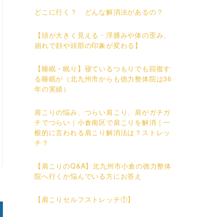
どこに行く？ どんな解消法があるの？
【頭が大きく見える・浮腫みや体の歪み、
崩れで顔や頭部の印象が変わる】
【睡眠・眠り】寝ているつもりでも回復す
る睡眠が（北九州市からも徳力整体院は36
年の実績）
肩こりの悩み、つらい肩こり、肩がガチガ
チでつらい｜小倉南区で肩こりを解消｜一
般的に言われる肩こり解消法は？ストレッ
チ？
【肩こりのQ&A】北九州市小倉の徳力整体
院へ行くか悩んでいる方にお答え
【肩こりセルフストレッチ①】