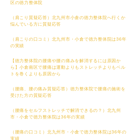
区の徳力整体院
（肩こり質疑応答）北九州市小倉の徳力整体院へ行くか
悩んでいる方に質疑応答
（肩こりの口コミ）北九州市・小倉で徳力整体院は36年
の実績
【徳力整体院の腰痛や腰の痛みを解消するには原因か
ら】小倉南区で腰痛は運動よりもストレッチよりもベル
トを巻くよりも原因から
（腰痛、腰の痛み質疑応答）徳力整体院で腰痛の施術を
受けた方の質疑応答
（腰痛をセルフストレッチで解消できるの？）北九州
市・小倉で徳力整体院は36年の実績
（腰痛の口コミ）北九州市・小倉で徳力整体院は36年の
実績