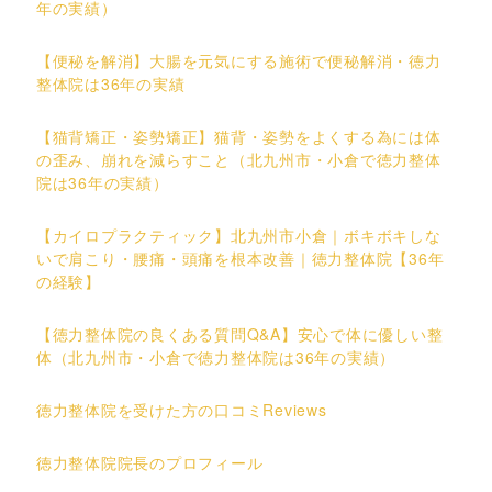
年の実績）
【便秘を解消】大腸を元気にする施術で便秘解消・徳力
整体院は36年の実績
【猫背矯正・姿勢矯正】猫背・姿勢をよくする為には体
の歪み、崩れを減らすこと（北九州市・小倉で徳力整体
院は36年の実績）
【カイロプラクティック】北九州市小倉｜ボキボキしな
いで肩こり・腰痛・頭痛を根本改善｜徳力整体院【36年
の経験】
【徳力整体院の良くある質問Q&A】安心で体に優しい整
体（北九州市・小倉で徳力整体院は36年の実績）
徳力整体院を受けた方の口コミReviews
徳力整体院院長のプロフィール