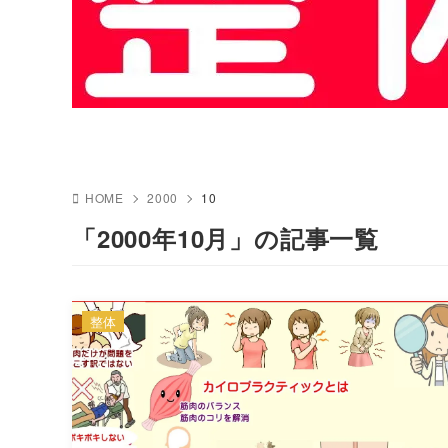
HOME
2000
10
「2000年10月」の記事一覧
整体