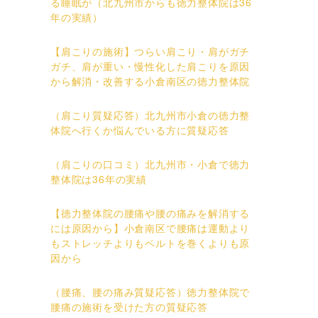
る睡眠が（北九州市からも徳力整体院は36
年の実績）
【肩こりの施術】つらい肩こり・肩がガチ
ガチ、肩が重い・慢性化した肩こりを原因
から解消・改善する小倉南区の徳力整体院
（肩こり質疑応答）北九州市小倉の徳力整
体院へ行くか悩んでいる方に質疑応答
（肩こりの口コミ）北九州市・小倉で徳力
整体院は36年の実績
【徳力整体院の腰痛や腰の痛みを解消する
には原因から】小倉南区で腰痛は運動より
もストレッチよりもベルトを巻くよりも原
因から
（腰痛、腰の痛み質疑応答）徳力整体院で
腰痛の施術を受けた方の質疑応答