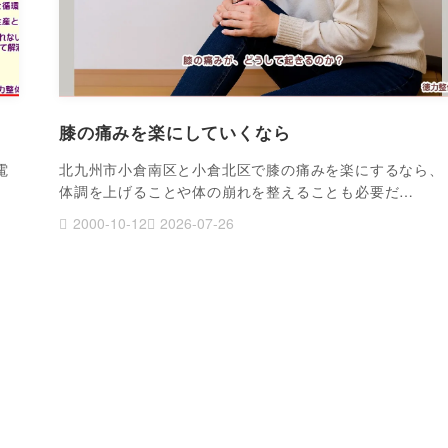
膝の痛みを楽にしていくなら
電
北九州市小倉南区と小倉北区で膝の痛みを楽にするなら、
体調を上げることや体の崩れを整えることも必要だ…
2000-10-12
2026-07-26