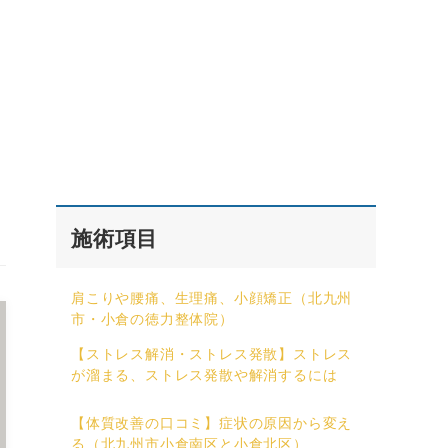
施術項目
肩こりや腰痛、生理痛、小顔矯正（北九州
市・小倉の徳力整体院）
【ストレス解消・ストレス発散】ストレス
が溜まる、ストレス発散や解消するには
【体質改善の口コミ】症状の原因から変え
る（北九州市小倉南区と小倉北区）