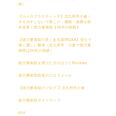
績）
【カイロプラクティック】北九州市小倉｜
ボキボキしないで肩こり・腰痛・頭痛を根
本改善｜徳力整体院【36年の経験】
【徳力整体院の良くある質問Q&A】安心で
体に優しい整体（北九州市・小倉で徳力整
体院は36年の実績）
徳力整体院を受けた方の口コミReviews
徳力整体院院長のプロフィール
【徳力整体院のブログ 】北九州市小倉
徳力整体院サイトマップ
404