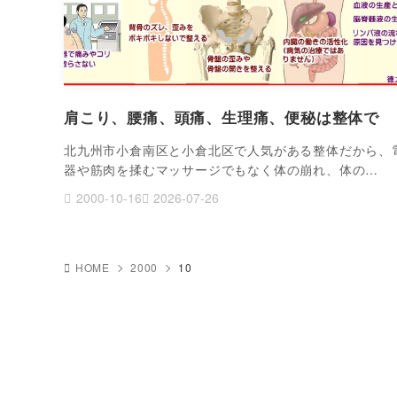
肩こり、腰痛、頭痛、生理痛、便秘は整体で
北九州市小倉南区と小倉北区で人気がある整体だから、
器や筋肉を揉むマッサージでもなく体の崩れ、体の…
2000-10-16
2026-07-26
HOME
2000
10