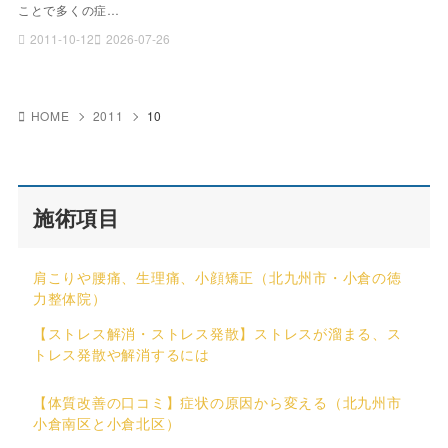
ことで多くの症…
2011-10-12
2026-07-26
HOME
2011
10
施術項目
肩こりや腰痛、生理痛、小顔矯正（北九州市・小倉の徳
力整体院）
【ストレス解消・ストレス発散】ストレスが溜まる、ス
トレス発散や解消するには
【体質改善の口コミ】症状の原因から変える（北九州市
小倉南区と小倉北区）