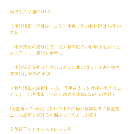
頭痛や片頭痛のQ&A
【小顔矯正・浮腫み・エラ】小倉で徳力整体院は36年の
実績
（小顔矯正の質疑応答）徳力整体院の小顔矯正を受けた
方の口コミ・感想を参考に
（小顔矯正を受けた方の口コミ）北九州市・小倉で徳力
整体院は36年の実績
【骨盤矯正の施術】 小尻・下半身太りを骨盤を整えるこ
とで｜（北九州市・小倉で徳力整体院は36年の実績）
(骨盤矯正のQ&A)北九州市小倉の徳力整体院で「骨盤矯
正」の施術を受けるか悩んでいる方にお答え
骨盤矯正でセルフストレッチ①