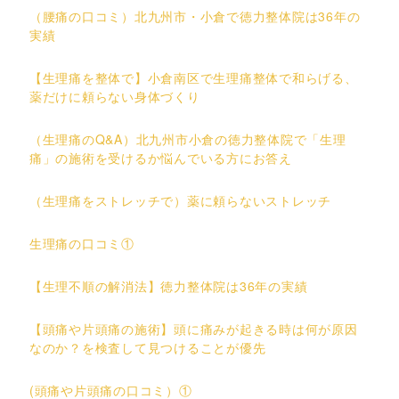
（腰痛の口コミ）北九州市・小倉で徳力整体院は36年の
実績
【生理痛を整体で】小倉南区で生理痛整体で和らげる、
薬だけに頼らない身体づくり
（生理痛のQ&A）北九州市小倉の徳力整体院で「生理
痛」の施術を受けるか悩んでいる方にお答え
（生理痛をストレッチで）薬に頼らないストレッチ
生理痛の口コミ①
【生理不順の解消法】徳力整体院は36年の実績
【頭痛や片頭痛の施術】頭に痛みが起きる時は何が原因
なのか？を検査して見つけることが優先
(頭痛や片頭痛の口コミ）①