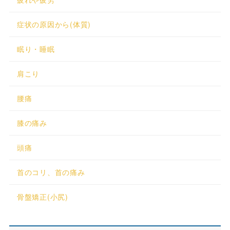
症状の原因から(体質)
眠り・睡眠
肩こり
腰痛
膝の痛み
頭痛
首のコリ、首の痛み
骨盤矯正(小尻)