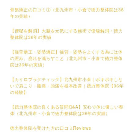
骨盤矯正の口コミ①（北九州市・小倉で徳力整体院は36
年の実績）
【便秘を解消】大腸を元気にする施術で便秘解消・徳力
整体院は36年の実績
【猫背矯正・姿勢矯正】猫背・姿勢をよくする為には体
の歪み、崩れを減らすこと（北九州市・小倉で徳力整体
院は36年の実績）
【カイロプラクティック】北九州市小倉｜ボキボキしな
いで肩こり・腰痛・頭痛を根本改善｜徳力整体院【36年
の経験】
【徳力整体院の良くある質問Q&A】安心で体に優しい整
体（北九州市・小倉で徳力整体院は36年の実績）
徳力整体院を受けた方の口コミReviews