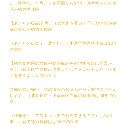
い・慢性化した肩こりを原因から解消・改善する小倉南
区の徳力整体院
【肩こりのQ&A】肩こりの施術を受ける不安やお悩み解
決の安心の徳力整体院
（肩こりの口コミ）北九州市・小倉で徳力整体院は36年
の実績
【徳力整体院の腰痛や腰の痛みを解消するには原因か
ら】小倉南区で腰痛は運動よりもストレッチよりもベル
トを巻くよりも原因から
腰痛や腰が痛い、腰の痛みのお悩みや不安解消にお答え
します。（北九州市・小倉南区で徳力整体院は36年の実
績）
（腰痛をセルフストレッチで解消できるの？）北九州
市・小倉で徳力整体院は36年の実績