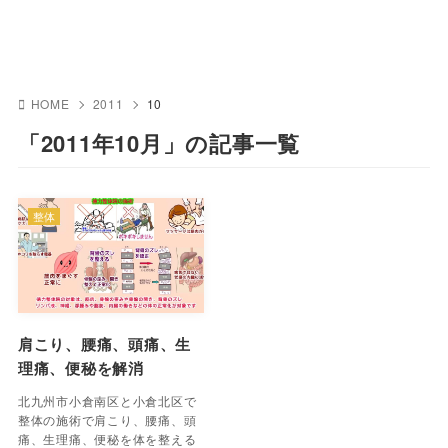
HOME
2011
10
「2011年10月」の記事一覧
整体
肩こり、腰痛、頭痛、生
理痛、便秘を解消
北九州市小倉南区と小倉北区で
整体の施術で肩こり、腰痛、頭
痛、生理痛、便秘を体を整える