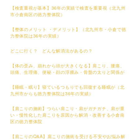
【検査重視が基本】36年の実績で検査を重要視（北九州
市小倉南区の徳力整体院）
【整体のメリット ・デメリット】（北九州市・小倉で徳
力整体院は36年の実績）
どこに行く？ どんな解消法があるの？
【体の歪み、崩れから頭が大きくなる】肩こり、腰痛、
頭痛、生理痛、便秘・顔の浮腫み・骨盤の太りと関係が
【睡眠・眠り】寝ているつもりでも回復する睡眠が（北
九州市からも徳力整体院は36年の実績）
【肩こりの施術】つらい肩こり・肩がガチガチ、肩が重
い・慢性化した肩こりを原因から解消・改善する小倉南
区の徳力整体院
【肩こりのQ&A】肩こりの施術を受ける不安やお悩み解