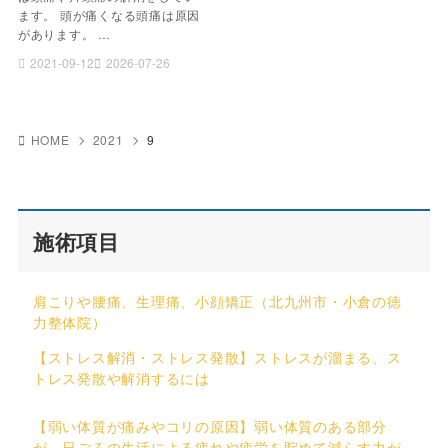
ます。 頭が痛くなる頭痛は原因
があります。 …
2021-09-12
2026-07-26
HOME
2021
9
施術項目
肩こりや腰痛、生理痛、小顔矯正（北九州市・小倉の徳
力整体院）
【ストレス解消・ストレス発散】ストレスが溜まる、ス
トレス発散や解消するには
【弱い体質が痛みやコリの原因】弱い体質のある部分
が、日ごろの生活による疲れや疲労を貯めて減らす力が