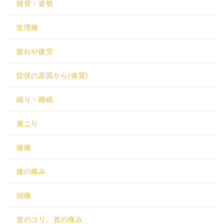
猫背・姿勢
生理痛
疲れや疲労
症状の原因から(体質)
眠り・睡眠
肩こり
腰痛
膝の痛み
頭痛
首のコリ、首の痛み