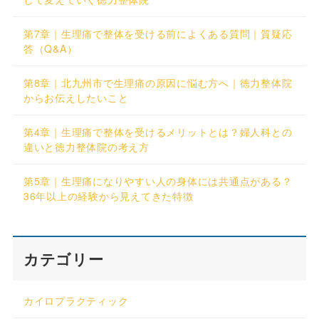
第7章｜生理痛で整体を受ける前によくある質問｜質疑応
答（Q&A）
第8章｜北九州市で生理痛の原因に悩む方へ｜徳力整体院
からお伝えしたいこと
第4章｜生理痛で整体を受けるメリットとは？婦人科との
違いと徳力整体院の考え方
第5章｜生理痛になりやすい人の身体には共通点がある？
36年以上の経験から見えてきた特徴
カテゴリー
カイロプラクティック