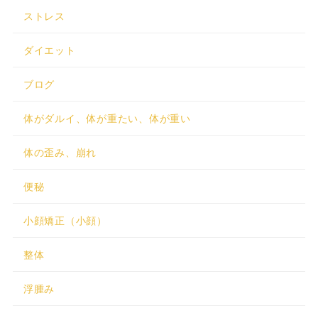
ストレス
ダイエット
ブログ
体がダルイ、体が重たい、体が重い
体の歪み、崩れ
便秘
小顔矯正（小顔）
整体
浮腫み