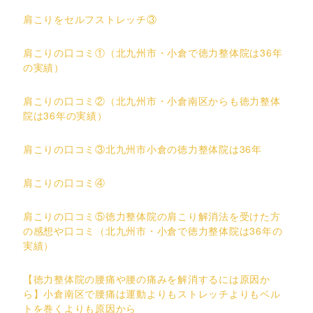
肩こりをセルフストレッチ③
肩こりの口コミ①（北九州市・小倉で徳力整体院は36年
の実績）
肩こりの口コミ②（北九州市・小倉南区からも徳力整体
院は36年の実績）
肩こりの口コミ③北九州市小倉の徳力整体院は36年
肩こりの口コミ④
肩こりの口コミ⑤徳力整体院の肩こり解消法を受けた方
の感想や口コミ（北九州市・小倉で徳力整体院は36年の
実績）
【徳力整体院の腰痛や腰の痛みを解消するには原因か
ら】小倉南区で腰痛は運動よりもストレッチよりもベル
トを巻くよりも原因から