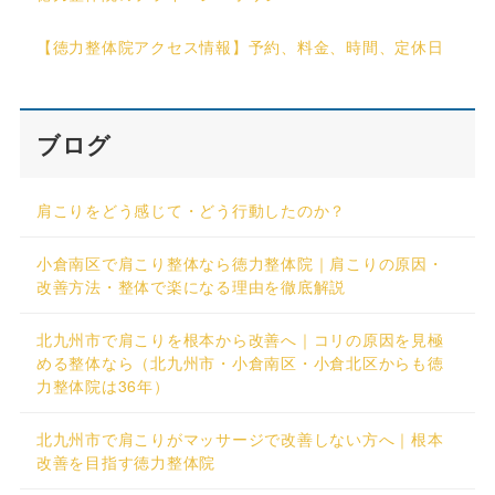
【徳力整体院アクセス情報】予約、料金、時間、定休日
ブログ
肩こりをどう感じて・どう行動したのか？
小倉南区で肩こり整体なら徳力整体院｜肩こりの原因・
改善方法・整体で楽になる理由を徹底解説
北九州市で肩こりを根本から改善へ｜コリの原因を見極
める整体なら（北九州市・小倉南区・小倉北区からも徳
力整体院は36年）
北九州市で肩こりがマッサージで改善しない方へ｜根本
改善を目指す徳力整体院