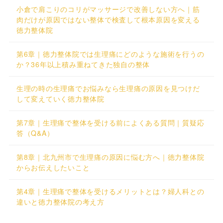
小倉で肩こりのコリがマッサージで改善しない方へ｜筋
肉だけが原因ではない整体で検査して根本原因を変える
徳力整体院
第6章｜徳力整体院では生理痛にどのような施術を行うの
か？36年以上積み重ねてきた独自の整体
生理の時の生理痛でお悩みなら生理痛の原因を見つけだ
して変えていく徳力整体院
第7章｜生理痛で整体を受ける前によくある質問｜質疑応
答（Q&A）
第8章｜北九州市で生理痛の原因に悩む方へ｜徳力整体院
からお伝えしたいこと
第4章｜生理痛で整体を受けるメリットとは？婦人科との
違いと徳力整体院の考え方