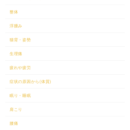
整体
浮腫み
猫背・姿勢
生理痛
疲れや疲労
症状の原因から(体質)
眠り・睡眠
肩こり
腰痛