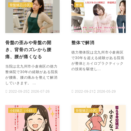
骨盤矯正(小尻)
整体
骨盤の歪みや骨盤の開
整体で解消
き、背骨のズレから腰
徳力整体院は北九州市小倉南区
痛、腰が痛くなる
で30年を超える経験がある院長
が整体とカイロプラクティック
当院は北九州市小倉南区の徳力
の技術を駆使し…
整体院で30年の経験がある院長
が腰痛、腰の痛みを整えて解消
していきます。 …
2022-09-25
2026-07-26
2022-09-21
2026-05-29
小顔矯正（小顔）
骨盤矯正(小尻)