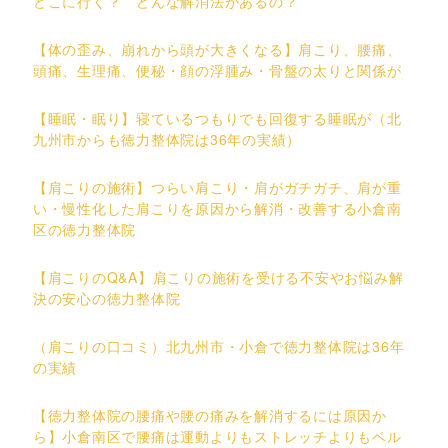
どこに行く？ どんな解消法があるの？
【体の歪み、崩れから頭が大きくなる】肩こり、腰痛、
頭痛、生理痛、便秘・顔の浮腫み・骨盤の太りと関係が
【睡眠・眠り】寝ているつもりでも回復する睡眠が（北
九州市からも徳力整体院は36年の実績）
【肩こりの施術】つらい肩こり・肩がガチガチ、肩が重
い・慢性化した肩こりを原因から解消・改善する小倉南
区の徳力整体院
【肩こりのQ&A】肩こりの施術を受ける不安やお悩み解
決の安心の徳力整体院
（肩こりの口コミ）北九州市・小倉で徳力整体院は36年
の実績
【徳力整体院の腰痛や腰の痛みを解消するには原因か
ら】小倉南区で腰痛は運動よりもストレッチよりもベル