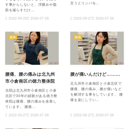
言うとリンパを…
す事からしないと、浮腫みや脂
肪を減らすだけ…
2022-09-29
2026-07-26
2022-09-27
2026-07-26
腰痛
腰痛
腰痛、腰の痛みは北九州
腰が痛いんだけど………
市小倉南区の徳力整体院
北九州市小倉南区と小倉北区で
腰痛、腰の痛み、腰が痛いなど
当院は北九州市小倉南区と小倉
を解消する事をしています。 腰
北区で30年の経験がある徳力整
痛を楽にしてい…
体院は腰痛、腰の痛みを改善し
ています。 腰痛…
2022-09-27
2026-07-26
2022-09-27
2026-07-26