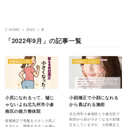
HOME
2022
9
「2022年9月」の記事一覧
骨盤矯正(小尻)
小顔矯正（小顔）
小尻になれるって、嘘じ
小顔矯正で小顔になれる
ゃないよね北九州市小倉
から喜ばれる施術
南区の徳力整体院
北九州市小倉南区と小倉北区で
初回から顔が小さくなる小顔矯
骨盤矯正で骨盤を小さく小尻に
正をしていますが、小顔矯正と
するなら、関係するモノを減ら