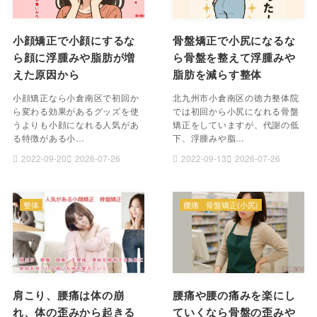
小顔矯正で小顔にするな
骨盤矯正で小尻になるな
ら顔に浮腫みや脂肪が増
ら骨盤を整えて浮腫みや
えた原因から
脂肪を減らす整体
小顔矯正なら小倉南区で初回か
北九州市小倉南区の徳力整体院
ら変わる効果があるグッズを使
では初回から小尻になれる骨盤
うよりも小顔になれる人気があ
矯正をしていますが、代謝の低
る特徴がある小…
下、浮腫みや脂…
2022-09-20
2026-07-26
2022-09-13
2026-07-26
整体
腰痛
骨盤矯正(小尻)
肩こり、腰痛は体の崩
腰痛や腰の痛みを楽にし
れ、体の歪みから起きる
ていくなら骨盤の歪みや