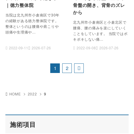
｜徳力整体院
骨盤の開き、背骨のズレ
から
当院は北九州市小倉南区で30年
の経験がある徳力整体院です。
北九州市小倉南区と小倉北区で
整体というのは腰痛や肩こりや
腰痛、腰の痛みを楽にしていく
頭痛や生理痛や…
ことをしています。 当院ではボ
キボキしない痛…
2022-09-11
2026-07-26
2022-09-08
2026-07-26
1
2
HOME
2022
9
施術項目