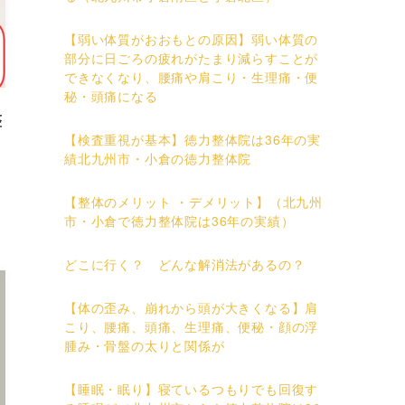
【弱い体質がおおもとの原因】弱い体質の
部分に日ごろの疲れがたまり減らすことが
できなくなり、腰痛や肩こり・生理痛・便
秘・頭痛になる
整
【検査重視が基本】徳力整体院は36年の実
績北九州市・小倉の徳力整体院
【整体のメリット ・デメリット】（北九州
市・小倉で徳力整体院は36年の実績）
どこに行く？ どんな解消法があるの？
【体の歪み、崩れから頭が大きくなる】肩
こり、腰痛、頭痛、生理痛、便秘・顔の浮
腫み・骨盤の太りと関係が
【睡眠・眠り】寝ているつもりでも回復す