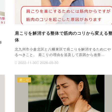
肩こりを解消する整体で筋肉のコリから変える
体
事
北九州市小倉北区と八幡東区で肩こりを解消するためにや
るべきこと。 肩こりの理由を追及して原因から改善…
2022-11-30
2026-05-30
肩こり