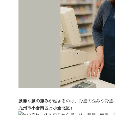
腰痛
や
腰の痛み
が起きるのは、骨盤の歪みや骨盤
九州
市
小倉南
区と
小倉北
区）