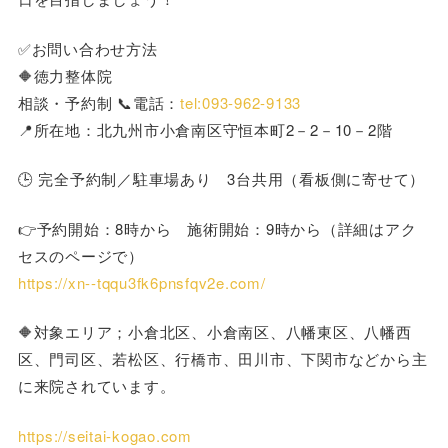
✅お問い合わせ方法
🔶徳力整体院
相談・予約制 📞電話：
tel:093-962-9133
📍所在地：北九州市小倉南区守恒本町2－2－10－2階
🕒 完全予約制／駐車場あり 3台共用（看板側に寄せて）
👉予約開始：8時から 施術開始：9時から（詳細はアク
セスのページで）
https://xn--tqqu3fk6pnsfqv2e.com/
🔶対象エリア；小倉北区、小倉南区、八幡東区、八幡西
区、門司区、若松区、行橋市、田川市、下関市などから主
に来院されています。
https://seitai-kogao.com