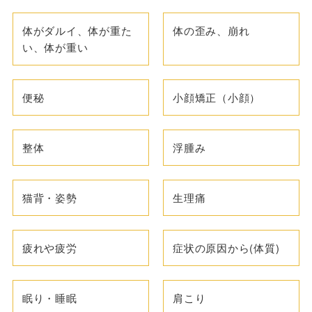
体がダルイ、体が重た
体の歪み、崩れ
い、体が重い
便秘
小顔矯正（小顔）
整体
浮腫み
猫背・姿勢
生理痛
疲れや疲労
症状の原因から(体質)
眠り・睡眠
肩こり