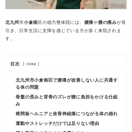
北九州
市
小倉南
区の徳力整体院には、
腰痛
や
腰の痛み
が長
引き、日常生活に支障を感じている方が多く来院されま
す。
目次
[
close
]
北九州市小倉南区で腰痛が改善しない人に共通す
る体の問題
骨盤の歪みと背骨のズレが腰に負担をかける仕組
み
椎間板ヘルニアと坐骨神経痛につながる体の崩れ
運動やストレッチだけでは足りない理由