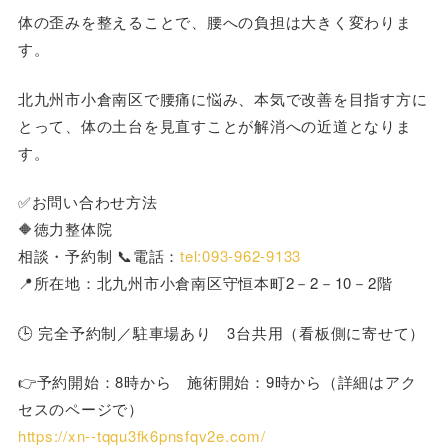
体の歪みを整えることで、腰への負担は大きく変わりま
す。
北九州市小倉南区で腰痛に悩み、本気で改善を目指す方に
とって、体の土台を見直すことが解消への近道となりま
す。
✅お問い合わせ方法
🔶徳力整体院
相談・予約制 📞電話：
tel:093-962-9133
📍所在地：北九州市小倉南区守恒本町2－2－10－2階
🕒 完全予約制／駐車場あり 3台共用（看板側に寄せて）
👉予約開始：8時から 施術開始：9時から（詳細はアク
セスのページで）
https://xn--tqqu3fk6pnsfqv2e.com/