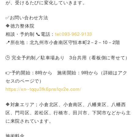
が、受けるたびに変化していきます。
✅お問い合わせ方法
🔶徳力整体院
相談・予約制 📞電話：
tel:093-962-9133
📍所在地：北九州市小倉南区守恒本町2－2－10－2階
🕒 完全予約制／駐車場あり 3台共用（看板側に寄せて）
👉予約開始：8時から 施術開始：9時から（詳細はアク
セスのページで）
https://xn--tqqu3fk6pnsfqv2e.com/
🔶対象エリア；小倉北区、小倉南区、八幡東区、八幡西
区、門司区、若松区、行橋市、田川市、下関市などから主
に来院されています。
施術料金