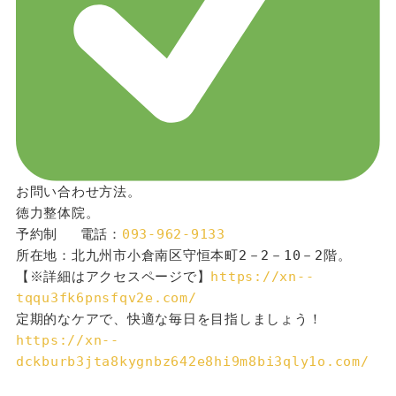
お問い合わせ方法。
徳力整体院。
予約制 　電話：
093-962-9133
所在地：北九州市小倉南区守恒本町2－2－10－2階。
【※詳細はアクセスページで】
https://xn--
tqqu3fk6pnsfqv2e.com/
定期的なケアで、快適な毎日を目指しましょう！
https://xn--
dckburb3jta8kygnbz642e8hi9m8bi3qly1o.com/