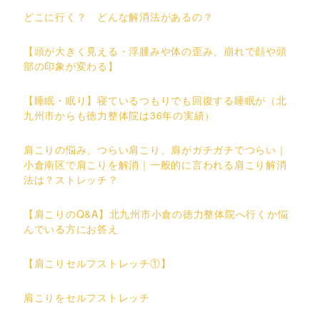
どこに行く？ どんな解消法があるの？
【頭が大きく見える・浮腫みや体の歪み、崩れで顔や頭
部の印象が変わる】
【睡眠・眠り】寝ているつもりでも回復する睡眠が（北
九州市からも徳力整体院は36年の実績）
肩こりの悩み、つらい肩こり、肩がガチガチでつらい｜
小倉南区で肩こりを解消｜一般的に言われる肩こり解消
法は？ストレッチ？
【肩こりのQ&A】北九州市小倉の徳力整体院へ行くか悩
んでいる方にお答え
【肩こりセルフストレッチ①】
肩こりをセルフストレッチ