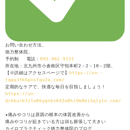
お問い合わせ方法。
徳力整体院。
予約制 　電話：
093-962-9133
所在地：北九州市小倉南区守恒本町2－2－10－2階。
【※詳細はアクセスページで】
https://xn--
tqqu3fk6pnsfqv2e.com/
定期的なケアで、快適な毎日を目指しましょう！
https://xn--
dckburb3jta8kygnbz642e8hi9m8bi3qly1o.com/
★痛みやコリは原因の根本の体質改善から
痛みやコリが起きている方は頭も膨張して大きい
カイロプラクティック徳力整体院のブログ