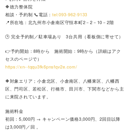
🔶徳力整体院
相談・予約制 📞電話：
tel:093-962-9133
📍所在地：北九州市小倉南区守恒本町2－2－10－2階
🕒 完全予約制／駐車場あり 3台共用（看板側に寄せて）
👉予約開始：8時から 施術開始：9時から（詳細はアク
セスのページで）
https://xn--tqqu3fk6pnsfqv2e.com/
🔶対象エリア；小倉北区、小倉南区、八幡東区、八幡西
区、門司区、若松区、行橋市、田川市、下関市などから主
に来院されています。
施術料金
初回：5,000円 → キャンペーン価格3,000円、2回目以降
は3,000円／回 。