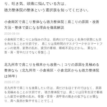
り、吐き気、頭痛に悩んでいる方は、
徳力整体院の整体という選択肢を知ってください。
小倉南区で肩こり整体なら徳力整体院｜肩こりの原因・改善
方法・整体で楽になる理由を徹底解説
2026-08-04
小倉南区で肩こりにお悩みの方は、筋肉だけではなく全身の状態にも目
を向けることが大切です。 肩こりは長時間のデスクワークやスマートフ
ォンの使用、姿勢の乱れ、疲労の蓄積、睡眠不足などから。 重なり、
首・肩・背中だけでなく骨盤 […]
北九州市で肩こりを根本から改善へ｜コリの原因を見極める
整体なら（北九州市・小倉南区・小倉北区からも徳力整体院
は36年）
2026-07-29
北九州市で肩こりを改善したい方は、肩だけをほぐすのではなく、原因
を見極めることが大切です。 徳力整体院では、肩こりは日常生活で蓄積
した疲労や姿勢の乱れ、骨盤・背骨・肩甲骨の動きの低下などが重な
り、肩へ負担が集中することで […]