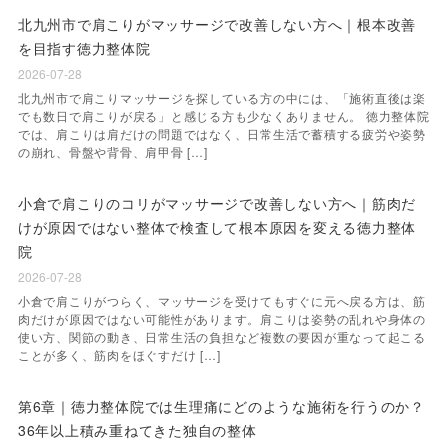
北九州市で肩こりがマッサージで改善しない方へ｜根本改善
を目指す徳力整体院
2026-07-28
北九州市で肩こりマッサージを探している方の中には、「施術直後は楽
でも数日で肩こりが戻る」と感じる方も少なくありません。 徳力整体院
では、肩こりは肩だけの問題ではなく、日常生活で蓄積する疲労や姿勢
の崩れ、骨盤や背骨、肩甲骨 […]
小倉で肩こりのコリがマッサージで改善しない方へ｜筋肉だ
けが原因ではない整体で検査して根本原因を変える徳力整体
院
2026-07-28
小倉で肩こりがつらく、マッサージを受けてもすぐに元へ戻る方は、筋
肉だけが原因ではない可能性があります。肩こりは姿勢の乱れや身体の
使い方、関節の動き、日常生活の負担など複数の要因が重なって起こる
ことが多く、筋肉をほぐすだけ […]
第6章｜徳力整体院では生理痛にどのような施術を行うのか？
36年以上積み重ねてきた独自の整体