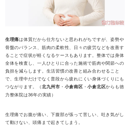
生理痛
は体質だから仕方ないと思われがちですが、姿勢や
骨盤のバランス、筋肉の柔軟性、日々の疲労などを改善す
ることで症状が軽くなるケースもあります。整体では身体
全体を検査し、一人ひとりに合った施術で筋肉や関節への
負担を減らします。生活習慣の改善と組み合わせること
で、生理中だけでなく普段から疲れにくい身体づくりにも
つながります。（
北九州市
・
小倉南区
・
小倉北区
からも徳
力整体院は36年の実績）
生理痛でお腹が痛い、下腹部が張って苦しい、吐き気がし
て動けない、頭痛まで起きてしまう。