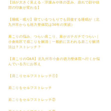
【頭が大きく見える・浮腫みや体の歪み、崩れで顔や頭
部の印象が変わる】
【睡眠・眠り】寝ているつもりでも回復する睡眠が（北
九州市からも徳力整体院は36年の実績）
肩こりの悩み、つらい肩こり、肩がガチガチでつらい｜
小倉南区で肩こりを解消｜一般的に言われる肩こり解消
法は？ストレッチ？
【肩こりのQ&A】北九州市小倉の徳力整体院へ行くか悩
んでいる方にお答え
【肩こりセルフストレッチ①】
肩こりをセルフストレッチ
肩こりをセルフストレッチ②