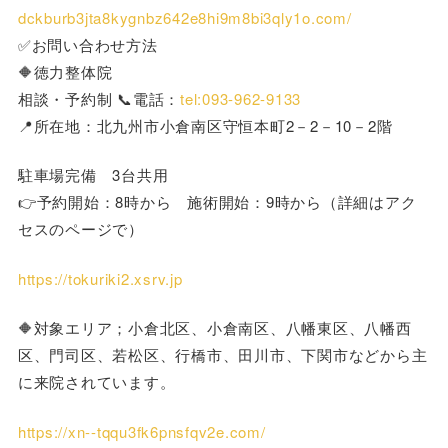
dckburb3jta8kygnbz642e8hi9m8bi3qly1o.com/
✅お問い合わせ方法
🔶徳力整体院
相談・予約制 📞電話：
tel:093-962-9133
📍所在地：北九州市小倉南区守恒本町2－2－10－2階
駐車場完備 3台共用
👉予約開始：8時から 施術開始：9時から（詳細はアク
セスのページで）
https://tokuriki2.xsrv.jp
🔶対象エリア；小倉北区、小倉南区、八幡東区、八幡西
区、門司区、若松区、行橋市、田川市、下関市などから主
に来院されています。
https://xn--tqqu3fk6pnsfqv2e.com/