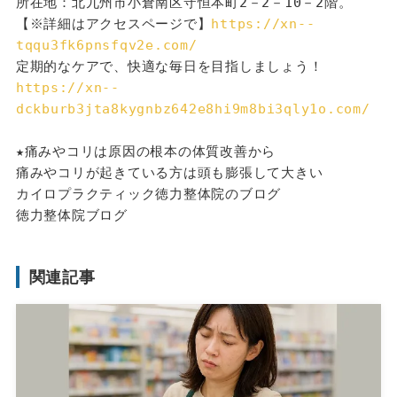
所在地：北九州市小倉南区守恒本町2－2－10－2階。
【※詳細はアクセスページで】
https://xn--
tqqu3fk6pnsfqv2e.com/
定期的なケアで、快適な毎日を目指しましょう！
https://xn--
dckburb3jta8kygnbz642e8hi9m8bi3qly1o.com/
★痛みやコリは原因の根本の体質改善から
痛みやコリが起きている方は頭も膨張して大きい
カイロプラクティック徳力整体院のブログ
徳力整体院ブログ
関連記事