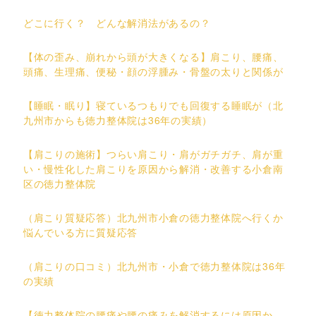
どこに行く？ どんな解消法があるの？
【体の歪み、崩れから頭が大きくなる】肩こり、腰痛、
頭痛、生理痛、便秘・顔の浮腫み・骨盤の太りと関係が
【睡眠・眠り】寝ているつもりでも回復する睡眠が（北
九州市からも徳力整体院は36年の実績）
【肩こりの施術】つらい肩こり・肩がガチガチ、肩が重
い・慢性化した肩こりを原因から解消・改善する小倉南
区の徳力整体院
（肩こり質疑応答）北九州市小倉の徳力整体院へ行くか
悩んでいる方に質疑応答
（肩こりの口コミ）北九州市・小倉で徳力整体院は36年
の実績
【徳力整体院の腰痛や腰の痛みを解消するには原因か