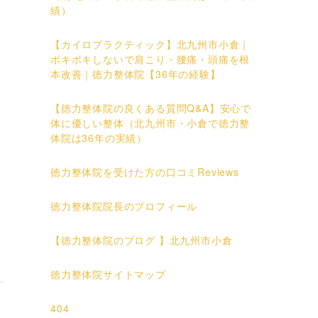
績）
【カイロプラクティック】北九州市小倉｜
ボキボキしないで肩こり・腰痛・頭痛を根
本改善｜徳力整体院【36年の経験】
【徳力整体院の良くある質問Q&A】安心で
体に優しい整体（北九州市・小倉で徳力整
体院は36年の実績）
徳力整体院を受けた方の口コミReviews
徳力整体院院長のプロフィール
【徳力整体院のブログ 】北九州市小倉
徳力整体院サイトマップ
404