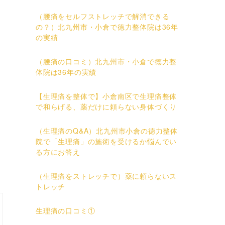
（腰痛をセルフストレッチで解消できる
の？）北九州市・小倉で徳力整体院は36年
の実績
（腰痛の口コミ）北九州市・小倉で徳力整
体院は36年の実績
【生理痛を整体で】小倉南区で生理痛整体
で和らげる、薬だけに頼らない身体づくり
（生理痛のQ&A）北九州市小倉の徳力整体
院で「生理痛」の施術を受けるか悩んでい
る方にお答え
（生理痛をストレッチで）薬に頼らないス
トレッチ
生理痛の口コミ①