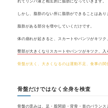
れてリンパ液と相互的に脂肪になっていきます。
しかし、脂肪のない所に脂肪ができることはあり
脂肪がある部分を増やしていくだけです。
体の崩れが起きると、スカートやパンツがキツク
臀部が大きくなりスカートやパンツがキツク、入
骨盤が太く、大きくなるのは運動不足、食事の関
骨盤だけではなく全身を検査
骨盤の歪みは、足・股関節・背骨・首のバランス