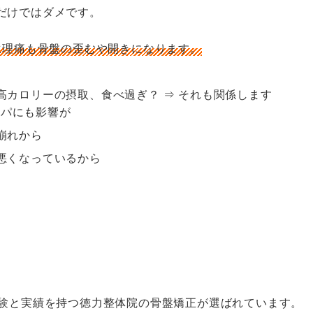
だけではダメです。
生理痛も
骨盤の歪むや開きになります。
高カロリーの摂取、食べ過ぎ？ ⇒ それも関係します
ンパにも影響が
崩れから
が悪くなっているから
経験と実績を持つ徳力整体院の骨盤矯正が選ばれています。