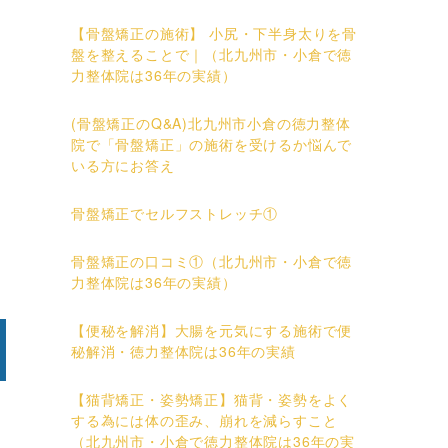
【骨盤矯正の施術】 小尻・下半身太りを骨
盤を整えることで｜（北九州市・小倉で徳
力整体院は36年の実績）
(骨盤矯正のQ&A)北九州市小倉の徳力整体
院で「骨盤矯正」の施術を受けるか悩んで
いる方にお答え
骨盤矯正でセルフストレッチ①
骨盤矯正の口コミ①（北九州市・小倉で徳
力整体院は36年の実績）
【便秘を解消】大腸を元気にする施術で便
秘解消・徳力整体院は36年の実績
【猫背矯正・姿勢矯正】猫背・姿勢をよく
する為には体の歪み、崩れを減らすこと
（北九州市・小倉で徳力整体院は36年の実