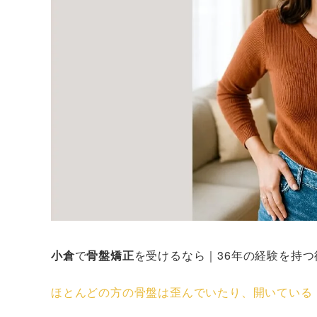
小倉
で
骨盤矯正
を受けるなら｜36年の経験を持
ほとんどの方の骨盤は歪んでいたり、開いている