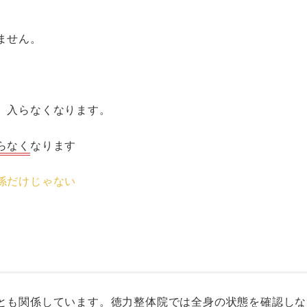
ません。
、入らなくなります。
らなく
なります
係だけじゃない
とも関係しています。徳力整体院では全身の状態を確認しな