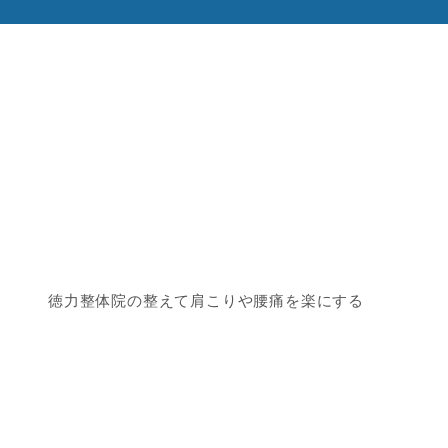
徳力整体院の整えて肩こりや腰痛を楽にする