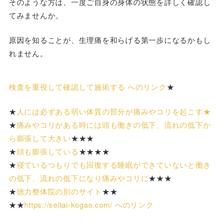
そのような方は、一度ご自身の身体の状態を詳しく確認し
てみませんか。
原因を知ることが、生理痛を和らげる第一歩になるかもし
れません。
検査を重視して確認して施術する へのリンク
★
★
人には必ずある弱い体質の部分が痛みやコリを起こす★
★
痛みやコリがある時には頭も働きの低下、流れの低下か
ら膨張して大きい
★★★
★
頭も膨張している
★★★★
★
寝ているつもりでも回復する睡眠ができていないと働き
の低下、流れの低下になり痛みやコリに
★★★
★
徳力整体院の別のサイト
★★
★★
https://seitai-kogao.com/ へのリンク