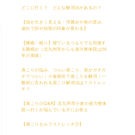
どこに行く？ どんな解消法があるの？
【頭が大きく見える・浮腫みや体の歪み、
崩れで顔や頭部の印象が変わる】
【睡眠・眠り】寝ているつもりでも回復す
る睡眠が（北九州市からも徳力整体院は36
年の実績）
肩こりの悩み、つらい肩こり、肩がガチガ
チでつらい｜小倉南区で肩こりを解消｜一
般的に言われる肩こり解消法は？ストレッ
チ？
【肩こりのQ&A】北九州市小倉の徳力整体
院へ行くか悩んでいる方にお答え
【肩こりセルフストレッチ①】