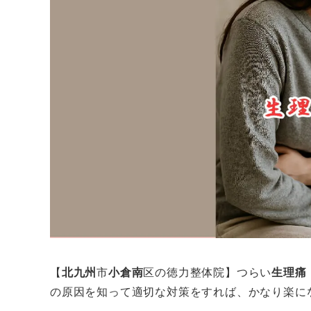
【
北九州
市
小倉南
区の徳力整体院】つらい
生理痛
の原因を知って適切な対策をすれば、かなり楽に