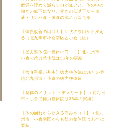
疲労を貯めて減らす力が無いと、体の中の
働きの低下になり、働きの低以下から血
液・リンパ液・体液の流れも落ちる
【体質改善の口コミ】症状の原因から変え
る（北九州市小倉南区と小倉北区）
【徳力整体院の整体の口コミ】北九州市・
小倉で徳力整体院は36年の実績
【検査重視が基本】徳力整体院は36年の実
績北九州市・小倉の徳力整体院
【整体のメリット ・デメリット】（北九州
市・小倉で徳力整体院は36年の実績）
【体の崩れから起きる痛みやコリ】（北九
州市・小倉南区からも徳力整体院は36年の
実績）