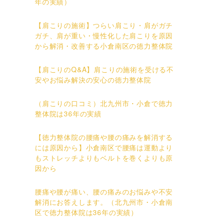
年の実績）
【肩こりの施術】つらい肩こり・肩がガチ
ガチ、肩が重い・慢性化した肩こりを原因
から解消・改善する小倉南区の徳力整体院
【肩こりのQ&A】肩こりの施術を受ける不
安やお悩み解決の安心の徳力整体院
（肩こりの口コミ）北九州市・小倉で徳力
整体院は36年の実績
【徳力整体院の腰痛や腰の痛みを解消する
には原因から】小倉南区で腰痛は運動より
もストレッチよりもベルトを巻くよりも原
因から
腰痛や腰が痛い、腰の痛みのお悩みや不安
解消にお答えします。（北九州市・小倉南
区で徳力整体院は36年の実績）