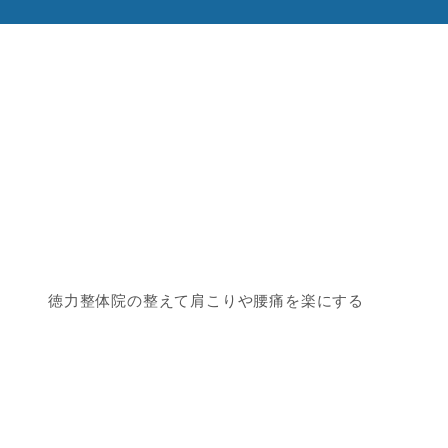
徳力整体院の整えて肩こりや腰痛を楽にする