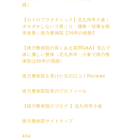
績）
【カイロプラクティック】北九州市小倉｜
ボキボキしないで肩こり・腰痛・頭痛を根
本改善｜徳力整体院【36年の経験】
【徳力整体院の良くある質問Q&A】安心で
体に優しい整体（北九州市・小倉で徳力整
体院は36年の実績）
徳力整体院を受けた方の口コミReviews
徳力整体院院長のプロフィール
【徳力整体院のブログ 】北九州市小倉
徳力整体院サイトマップ
404