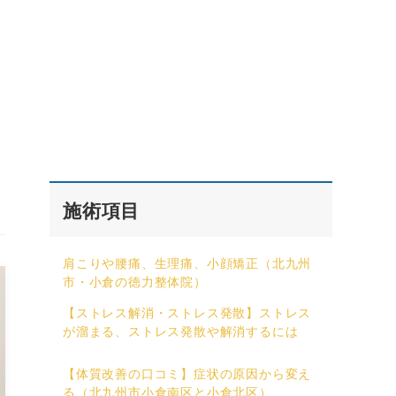
施術項目
肩こりや腰痛、生理痛、小顔矯正（北九州
市・小倉の徳力整体院）
【ストレス解消・ストレス発散】ストレス
が溜まる、ストレス発散や解消するには
【体質改善の口コミ】症状の原因から変え
る（北九州市小倉南区と小倉北区）