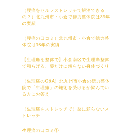
（腰痛をセルフストレッチで解消できる
の？）北九州市・小倉で徳力整体院は36年
の実績
（腰痛の口コミ）北九州市・小倉で徳力整
体院は36年の実績
【生理痛を整体で】小倉南区で生理痛整体
で和らげる、薬だけに頼らない身体づくり
（生理痛のQ&A）北九州市小倉の徳力整体
院で「生理痛」の施術を受けるか悩んでい
る方にお答え
（生理痛をストレッチで）薬に頼らないス
トレッチ
生理痛の口コミ①