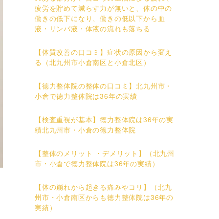
疲労を貯めて減らす力が無いと、体の中の
働きの低下になり、働きの低以下から血
液・リンパ液・体液の流れも落ちる
【体質改善の口コミ】症状の原因から変え
る（北九州市小倉南区と小倉北区）
【徳力整体院の整体の口コミ】北九州市・
小倉で徳力整体院は36年の実績
【検査重視が基本】徳力整体院は36年の実
績北九州市・小倉の徳力整体院
【整体のメリット ・デメリット】（北九州
市・小倉で徳力整体院は36年の実績）
【体の崩れから起きる痛みやコリ】（北九
州市・小倉南区からも徳力整体院は36年の
実績）