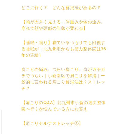
どこに行く？ どんな解消法があるの？
【頭が大きく見える・浮腫みや体の歪み、
崩れで顔や頭部の印象が変わる】
【睡眠・眠り】寝ているつもりでも回復す
る睡眠が（北九州市からも徳力整体院は36
年の実績）
肩こりの悩み、つらい肩こり、肩がガチガ
チでつらい｜小倉南区で肩こりを解消｜一
般的に言われる肩こり解消法は？ストレッ
チ？
【肩こりのQ&A】北九州市小倉の徳力整体
院へ行くか悩んでいる方にお答え
【肩こりセルフストレッチ①】