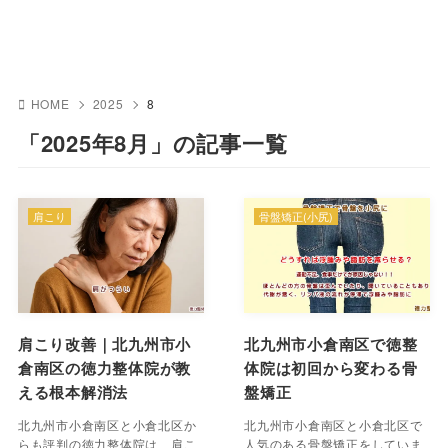
HOME
2025
8
「2025年8月」の記事一覧
肩こり
骨盤矯正(小尻)
肩こり改善｜北九州市小
北九州市小倉南区で徳整
倉南区の徳力整体院が教
体院は初回から変わる骨
える根本解消法
盤矯正
北九州市小倉南区と小倉北区か
北九州市小倉南区と小倉北区で
らも評判の徳力整体院は、肩こ
人気のある骨盤矯正をしていま