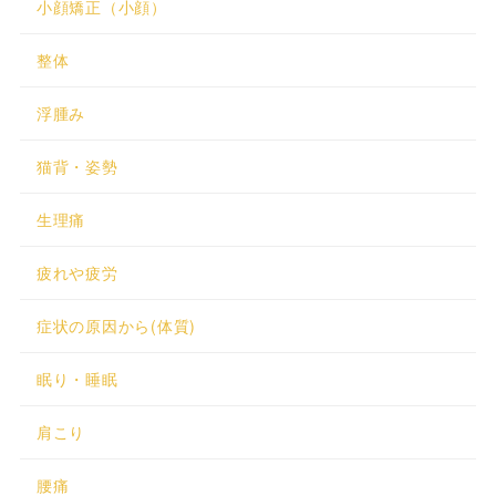
小顔矯正（小顔）
整体
浮腫み
猫背・姿勢
生理痛
疲れや疲労
症状の原因から(体質)
眠り・睡眠
肩こり
腰痛