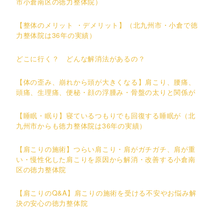
市小倉南区の徳力整体院）
【整体のメリット ・デメリット】（北九州市・小倉で徳
力整体院は36年の実績）
どこに行く？ どんな解消法があるの？
【体の歪み、崩れから頭が大きくなる】肩こり、腰痛、
頭痛、生理痛、便秘・顔の浮腫み・骨盤の太りと関係が
【睡眠・眠り】寝ているつもりでも回復する睡眠が（北
九州市からも徳力整体院は36年の実績）
【肩こりの施術】つらい肩こり・肩がガチガチ、肩が重
い・慢性化した肩こりを原因から解消・改善する小倉南
区の徳力整体院
【肩こりのQ&A】肩こりの施術を受ける不安やお悩み解
決の安心の徳力整体院