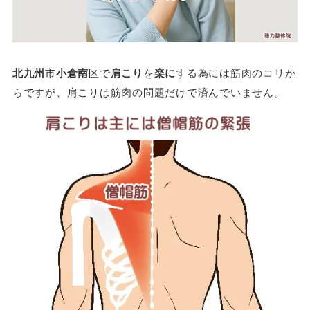
北九州
市
小倉南
区で
肩こり
を
楽に
する為には筋肉のコリか
らですが、肩こりは筋肉の問題だけで済んでいません。