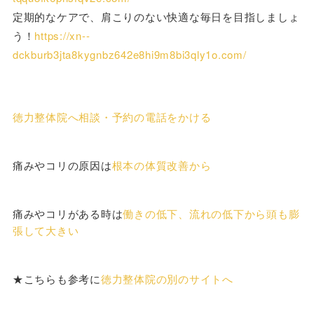
定期的なケアで、肩こりのない快適な毎日を目指しましょ
う！
https://xn--
dckburb3jta8kygnbz642e8hi9m8bi3qly1o.com/
徳力整体院へ相談・予約の電話をかける
痛みやコリの原因は
根本の体質改善から
痛みやコリがある時は
働きの低下、流れの低下から頭も膨
張して大きい
★こちらも参考に
徳力整体院の別のサイトへ