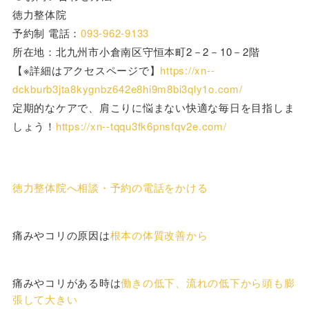
徳力整体院
予約制 電話：
093-962-9133
所在地：北九州市小倉南区守恒本町2－2－10－2階
【※詳細はアクセスページで】
https://xn--
dckburb3jta8kygnbz642e8hi9m8bi3qly1o.com/
定期的なケアで、肩こりに悩まない快適な毎日を目指しま
しょう！
https://xn--tqqu3fk6pnsfqv2e.com/
徳力整体院へ相談・予約の電話をかける
痛みやコリの原因は
根本の体質改善から
痛みやコリがある時は
働きの低下、流れの低下から頭も膨
張して大きい