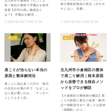
北九州市小倉南区で口コミ人
徳力整体院独自の視点（ボキボ
気！独自の整体で浮腫みを根本
キしない、深層…
改善【評判の高い施術法と
は？】 浮腫みを解消 …
2026-02-28
2026-07-26
2026-02-28
2026-07-26
肩こり
肩こり
肩こりが治らない本当の
北九州市小倉南区の整体
原因と整体解消法
で肩こり解消｜根本原因
から改善できる独自メソ
肩こりに悩む多くの方が、毎日
ッドをプロが解説
の生活や仕事の中で「なぜこん
なに肩が重いのか」「マッサー
【小倉南区の整体師が解説】肩
ジしてもすぐ戻…
こりの原因と驚きの改善・解消
法〜体験談付き〜 肩こりは筋肉
（僧帽筋）のコ…