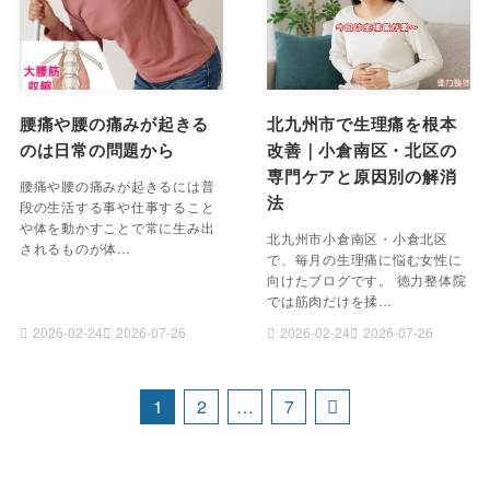
腰痛や腰の痛みが起きる
北九州市で生理痛を根本
のは日常の問題から
改善｜小倉南区・北区の
専門ケアと原因別の解消
腰痛や腰の痛みが起きるには普
法
段の生活する事や仕事すること
や体を動かすことで常に生み出
北九州市小倉南区・小倉北区
されるものが体…
で、毎月の生理痛に悩む女性に
向けたブログです。 徳力整体院
では筋肉だけを揉…
2026-02-24
2026-07-26
2026-02-24
2026-07-26
1
2
…
7