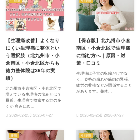
生理痛
生理痛
【生理痛改善】よくなり
【保存版】北九州市小倉
にくい生理痛に整体とい
南区・小倉北区で生理痛
う選択肢（北九州市・小
に悩む方へ｜原因・対
倉南区・小倉北区からも
策・口コミ
徳力整体院は36年の実
生理痛は子宮の収縮だけでな
績）
く、姿勢の崩れや筋肉の緊張、
疲労の蓄積などが関係すること
北九州市小倉南区・小倉北区で
があります。整体…
増えている生理痛の悩みとは？
最近、生理痛で検索する方の多
くが 痛み止め…
2026-02-25
2026-07-27
2026-02-25
2026-07-27
腰痛
生理痛