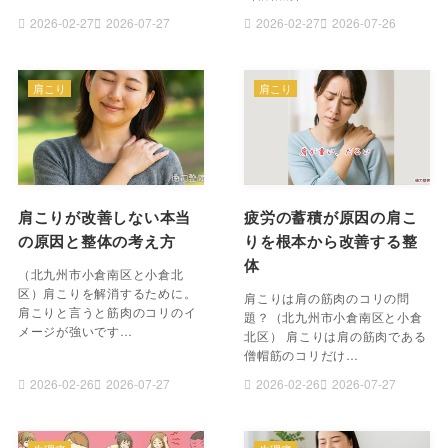
2026-02-27
2026-07-27
2026-02-27
2026-07-26
肩こり
肩こり
肩こりが改善しない本当
疲労の蓄積が原因の肩こ
の原因と整体の考え方
りを根本から改善する整
体
（北九州市小倉南区と小倉北
区）肩こりを解消するために。
肩こりは肩の筋肉のコリの問
肩こりと言うと筋肉のコリのイ
題？（北九州市小倉南区と小倉
メージが強いです…
北区） 肩こりは肩の筋肉である
僧帽筋のコリだけ…
2026-02-26
2026-07-27
2026-02-26
2026-07-27