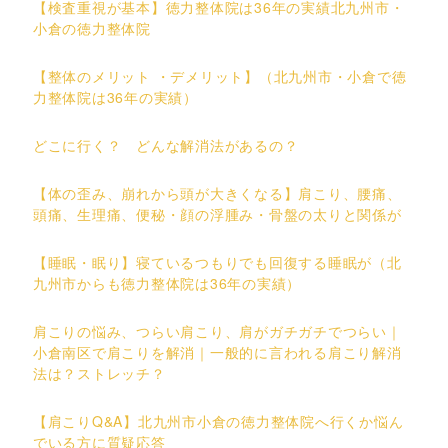
【検査重視が基本】徳力整体院は36年の実績北九州市・
小倉の徳力整体院
【整体のメリット ・デメリット】（北九州市・小倉で徳
力整体院は36年の実績）
どこに行く？ どんな解消法があるの？
【体の歪み、崩れから頭が大きくなる】肩こり、腰痛、
頭痛、生理痛、便秘・顔の浮腫み・骨盤の太りと関係が
【睡眠・眠り】寝ているつもりでも回復する睡眠が（北
九州市からも徳力整体院は36年の実績）
肩こりの悩み、つらい肩こり、肩がガチガチでつらい｜
小倉南区で肩こりを解消｜一般的に言われる肩こり解消
法は？ストレッチ？
【肩こりQ&A】北九州市小倉の徳力整体院へ行くか悩ん
でいる方に質疑応答