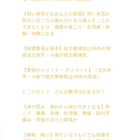
【弱い体質がおおもとの原因】弱い体質の
部分に日ごろの疲れがたまり減らすことが
できなくなり、腰痛や肩こり・生理痛・便
秘・頭痛になる
【検査重視が基本】徳力整体院は36年の実
績北九州市・小倉の徳力整体院
【整体のメリット ・デメリット】（北九州
市・小倉で徳力整体院は36年の実績）
どこに行く？ どんな解消法があるの？
【体の歪み、崩れから頭が大きくなる】肩
こり、腰痛、頭痛、生理痛、便秘・顔の浮
腫み・骨盤の太りと関係が
【睡眠・眠り】寝ているつもりでも回復す