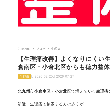
HOME
ブログ
生理痛
【生理痛改善】よくなりにくい
倉南区・小倉北区からも徳力整体
2026-02-25
2026-07-27
生理痛
北九州
市
小倉南
区・
小倉北
区で増えている
生理痛
最近、生理痛で検索する方の多くが