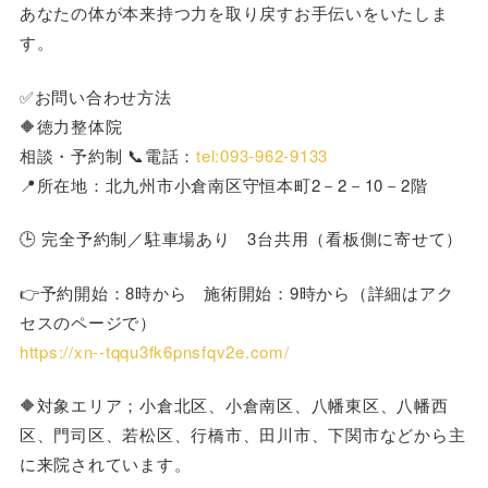
あなたの体が本来持つ力を取り戻すお手伝いをいたしま
す。
✅お問い合わせ方法
🔶徳力整体院
相談・予約制 📞電話：
tel:093-962-9133
📍所在地：北九州市小倉南区守恒本町2－2－10－2階
🕒 完全予約制／駐車場あり 3台共用（看板側に寄せて）
👉予約開始：8時から 施術開始：9時から（詳細はアク
セスのページで）
https://xn--tqqu3fk6pnsfqv2e.com/
🔶対象エリア；小倉北区、小倉南区、八幡東区、八幡西
区、門司区、若松区、行橋市、田川市、下関市などから主
に来院されています。