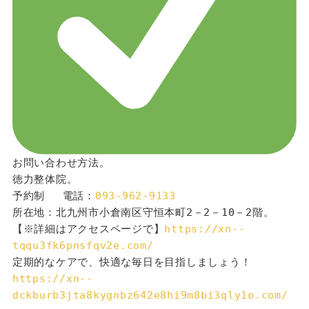
お問い合わせ方法。
徳力整体院。
予約制 　電話：
093-962-9133
所在地：北九州市小倉南区守恒本町2－2－10－2階。
【※詳細はアクセスページで】
https://xn--
tqqu3fk6pnsfqv2e.com/
定期的なケアで、快適な毎日を目指しましょう！
https://xn--
dckburb3jta8kygnbz642e8hi9m8bi3qly1o.com/