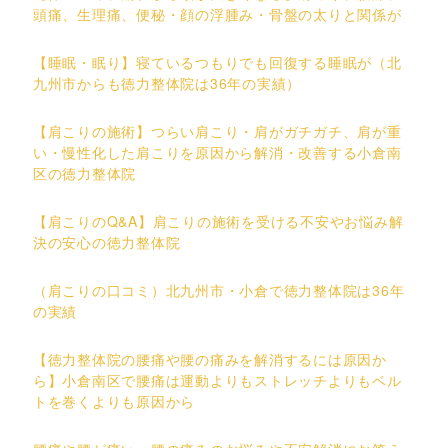
頭痛、生理痛、便秘・顔の浮腫み・骨盤の太りと関係が
【睡眠・眠り】寝ているつもりでも回復する睡眠が（北
九州市からも徳力整体院は36年の実績）
【肩こりの施術】つらい肩こり・肩がガチガチ、肩が重
い・慢性化した肩こりを原因から解消・改善する小倉南
区の徳力整体院
【肩こりのQ&A】肩こりの施術を受ける不安やお悩み解
決の安心の徳力整体院
（肩こりの口コミ）北九州市・小倉で徳力整体院は36年
の実績
【徳力整体院の腰痛や腰の痛みを解消するには原因か
ら】小倉南区で腰痛は運動よりもストレッチよりもベル
トを巻くよりも原因から