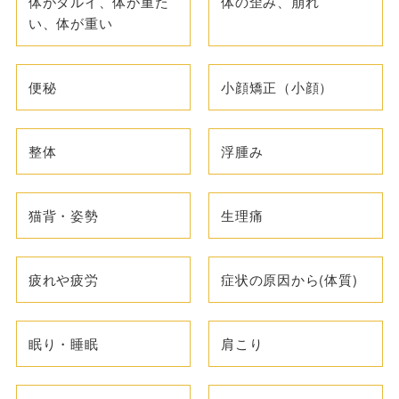
体がダルイ、体が重た
体の歪み、崩れ
い、体が重い
便秘
小顔矯正（小顔）
整体
浮腫み
猫背・姿勢
生理痛
疲れや疲労
症状の原因から(体質)
眠り・睡眠
肩こり