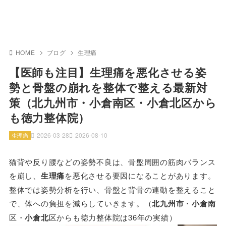
HOME
ブログ
生理痛
【医師も注目】生理痛を悪化させる姿
勢と骨盤の崩れを整体で整える最新対
策（北九州市・小倉南区・小倉北区から
も徳力整体院）
2026-03-28
2026-08-10
生理痛
猫背や反り腰などの姿勢不良は、骨盤周囲の筋肉バランス
を崩し、
生理痛
を悪化させる要因になることがあります。
整体では姿勢分析を行い、骨盤と背骨の連動を整えること
で、体への負担を減らしていきます。（
北九州市
・
小倉南
区・
小倉北
区からも徳力整体院は36年の実績）