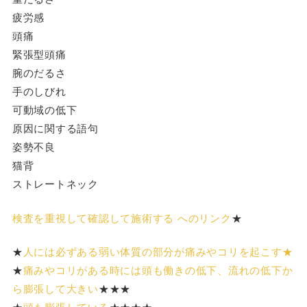
疲労感
頭痛
緊張型頭痛
腕のだるさ
手のしびれ
可動域の低下
原因に関する語句
姿勢不良
猫背
ストレートネック
検査を重視して確認して施術する へのリンク
★
★
人には必ずある弱い体質の部分が痛みやコリを起こす★
★
痛みやコリがある時には頭も働きの低下、流れの低下か
ら膨張して大きい
★★★
★
頭も膨張している
★★★★