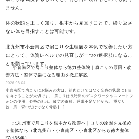
ません。
体の状態を正しく知り、根本から見直すことで、繰り返さ
ない体を目指すことは可能です。
北九州市小倉南区で肩こりや生理痛を本気で改善したい方
にとって、体質レベルでの見直しが一つの選択肢になるこ
とを願っています。
小倉南区で肩こり整体なら徳力整体院｜肩こりの原因・改
善方法・整体で楽になる理由を徹底解説
2026-08-04
小倉南区で肩こりにお悩みの方は、筋肉だけではなく全身の状態にも目
を向けることが大切です。 肩こりは長時間のデスクワークやスマートフ
ォンの使用、姿勢の乱れ、疲労の蓄積、睡眠不足などから。 重なり、
首・肩・背中だけでなく骨盤 […]
北九州市で肩こりを根本から改善へ｜コリの原因を見極め
る整体なら（北九州市・小倉南区・小倉北区からも徳力整体
院は36年）