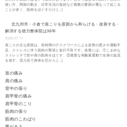
使い方、関節の動き、日常生活の負担など複数の要因が重なって起こる
ことが多く、筋肉をほぐすだけ […]
北九州市・小倉で肩こりを原因から和らげる・改善する・
解消する徳力整体院は36年
2026-07-11
肩こりの主な原因は、長時間のデスクワークによる姿勢の悪さや運動不
足、ストレスに伴う筋肉の緊張と血行不良です。改善には、①こまめな
ストレッチで首や肩の筋肉をほぐす、②適度な有酸素運動で全身の血流
を促す、③入浴で身体を芯から […]
首の痛み
肩の痛み
背中の張り
肩甲骨の痛み
肩甲骨のこり
筋肉の張り
筋肉のこわばり
重だるさ