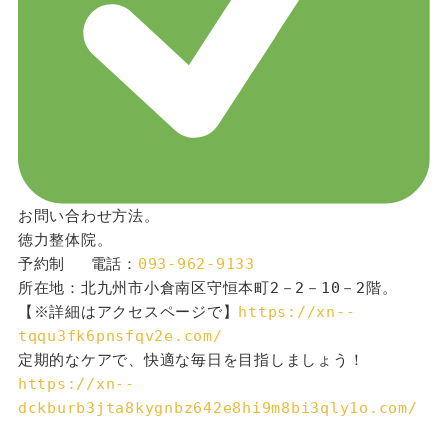
お問い合わせ方法。
徳力整体院。
予約制 　電話：
093-962-9133
所在地：北九州市小倉南区守恒本町2－2－10－2階。
【※詳細はアクセスページで】
https://xn--
tqqu3fk6pnsfqv2e.com/
定期的なケアで、快適な毎日を目指しましょう！
https://xn--
dckburb3jta8kygnbz642e8hi9m8bi3qly1o.com/