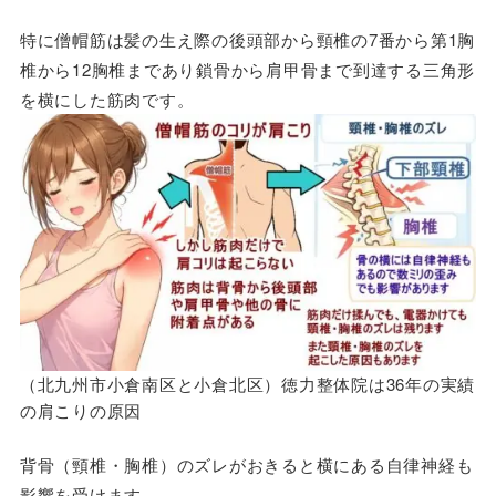
特に僧帽筋は髪の生え際の後頭部から頸椎の7番から第1胸
椎から12胸椎まであり鎖骨から肩甲骨まで到達する三角形
を横にした筋肉です。
（北九州市小倉南区と小倉北区）徳力整体院は36年の実績
の肩こりの原因
背骨（頸椎・胸椎）のズレがおきると横にある自律神経も
影響を受けます。