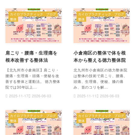
カイロプラクティック
ブログ
カイロプラクティック
ブログ
整体
整体
肩こり・腰痛・生理痛を
小倉南区の整体で体を根
根本改善する整体法
本から整える徳力整体院
【北九州市小倉南区】肩こり・
北九州市小倉南区の徳力整体院
腰痛・生理痛・頭痛・便秘を改
は整体の技術で肩こり、腰痛、
善する整体と運動法。 徳力整体
頭痛、生理痛、便秘、膝の痛
院では30年以上…
み、首のコリを解…
2025-11-17
2026-06-03
2025-11-11
2026-06-03
カイロプラクティック
ブログ
カイロプラクティック
ブログ
整体
整体