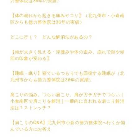
力整体院は36年の実績）
【体の崩れから起きる痛みやコリ】（北九州市・小倉南
区からも徳力整体院は36年の実績）
どこに行く？ どんな解消法があるの？
【頭が大きく見える・浮腫みや体の歪み、崩れで顔や頭
部の印象が変わる】
【睡眠・眠り】寝ているつもりでも回復する睡眠が（北
九州市からも徳力整体院は36年の実績）
肩こりの悩み、つらい肩こり、肩がガチガチでつらい｜
小倉南区で肩こりを解消｜一般的に言われる肩こり解消
法は？ストレッチ？
【肩こりのQ&A】北九州市小倉の徳力整体院へ行くか悩
んでいる方にお答え