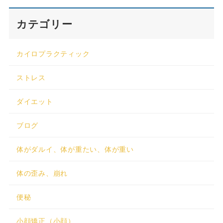
カテゴリー
カイロプラクティック
ストレス
ダイエット
ブログ
体がダルイ、体が重たい、体が重い
体の歪み、崩れ
便秘
小顔矯正（小顔）