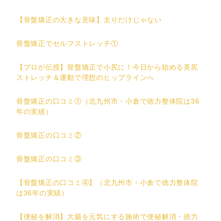
【骨盤矯正の大きな意味】太りだけじゃない
骨盤矯正でセルフストレッチ①
【プロが伝授】骨盤矯正で小尻に！今日から始める美尻
ストレッチ＆運動で理想のヒップラインへ
骨盤矯正の口コミ①（北九州市・小倉で徳力整体院は36
年の実績）
骨盤矯正の口コミ②
骨盤矯正の口コミ③
【骨盤矯正の口コミ④】（北九州市・小倉で徳力整体院
は36年の実績）
【便秘を解消】大腸を元気にする施術で便秘解消・徳力