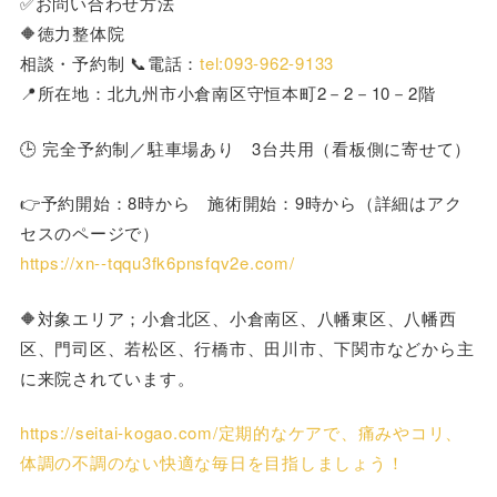
✅お問い合わせ方法
🔶徳力整体院
相談・予約制 📞電話：
tel:093-962-9133
📍所在地：北九州市小倉南区守恒本町2－2－10－2階
🕒 完全予約制／駐車場あり 3台共用（看板側に寄せて）
👉予約開始：8時から 施術開始：9時から（詳細はアク
セスのページで）
https://xn--tqqu3fk6pnsfqv2e.com/
🔶対象エリア；小倉北区、小倉南区、八幡東区、八幡西
区、門司区、若松区、行橋市、田川市、下関市などから主
に来院されています。
https://seitai-kogao.com/定期的なケアで、痛みやコリ、
体調の不調のない快適な毎日を目指しましょう！