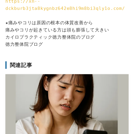
https://xn--
dckburb3jta8kygnbz642e8hi9m8bi3qly1o.com/
★痛みやコリは原因の根本の体質改善から
痛みやコリが起きている方は頭も膨張して大きい
カイロプラクティック徳力整体院のブログ
徳力整体院ブログ
関連記事