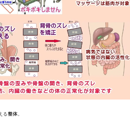
える
整体
。